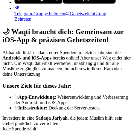
Telegram-Gruppe beitreten
@GebetszeitenGroup
Beitreten
🌙
Waqti braucht dich: Gemeinsam zur
iOS-App & präzisen Gebetszeiten!
Al-ḥamdu liLlāh – dank eurer Spenden im letzten Jahr sind die
Android- und iOS-Apps
bereits online! Aber unser Weg endet hier
nicht. Um Waqti dauerhaft werbefrei, unabhängig und für alle
Muslime zugänglich zu machen, brauchen wir diesen Ramadan
deine Unterstützung.
Unsere Ziele für dieses Jahr:
✨
App-Entwicklung:
Weiterentwicklung und Verbesserung
der Android- und iOS-Apps.
✨
Infrastruktur:
Deckung der Serverkosten.
Investiere in eine
Sadaqa Jariyah
, die jedem Muslim hilft, sein
Gebet pünktlich zu verrichten.
Jede Spende zählt!