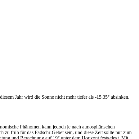
iesem Jahr wird die Sonne nicht mehr tiefer als -15.35° absinken.
tronomische Phänomen kann jedoch je nach atmosphärischen
zu früh für das Fadschr-Gebet sein, und diese Zeit sollte nur zum
htung und Berechnung auf 19° unter dem Horizont festgelegt. Mit