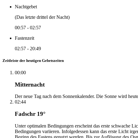
Nachtgebet
(Das letzte drittel der Nacht)
00:57
-
02:57
Fastenzeit
02:57
-
20:49
Zeitleiste der heutigen Gebetszeiten
00:00
Mitternacht
Der neue Tag nach dem Sonnenkalender. Die Sonne wird heute, i
02:44
Fadschr 19°
Unter optimalen Bedingungen erscheint das erste schwache Li
Bedingungen variieren. Infolgedessen kann das erste Licht irg
Beginn des Fastens genutzt werden. Bis zur Auflösung des Osm