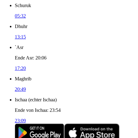
Schuruk
05:32
Dhuhr
13:15
`Asr
Ende Asr
:
20:06
17:20
Maghrib
20:49
Ischaa
(
echter Ischaa
)
Ende von Ischaa
:
23:54
23:09