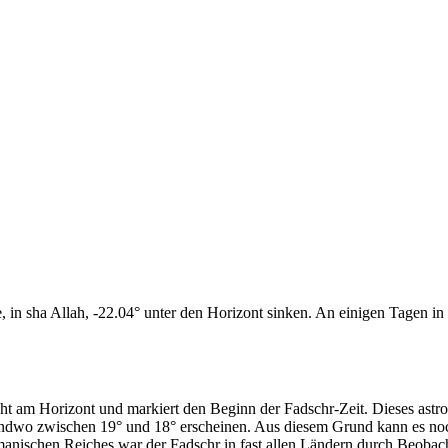
n sha Allah, -22.04° unter den Horizont sinken. An einigen Tagen in d
cht am Horizont und markiert den Beginn der Fadschr-Zeit. Dieses as
endwo zwischen 19° und 18° erscheinen. Aus diesem Grund kann es noch 
anischen Reiches war der Fadschr in fast allen Ländern durch Beobac