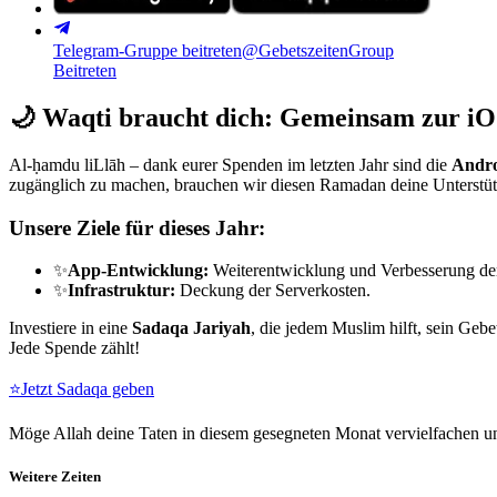
Telegram-Gruppe beitreten
@GebetszeitenGroup
Beitreten
🌙
Waqti braucht dich: Gemeinsam zur iO
Al-ḥamdu liLlāh – dank eurer Spenden im letzten Jahr sind die
Andro
zugänglich zu machen, brauchen wir diesen Ramadan deine Unterstü
Unsere Ziele für dieses Jahr:
✨
App-Entwicklung:
Weiterentwicklung und Verbesserung de
✨
Infrastruktur:
Deckung der Serverkosten.
Investiere in eine
Sadaqa Jariyah
, die jedem Muslim hilft, sein Gebe
Jede Spende zählt!
⭐
Jetzt Sadaqa geben
Möge Allah deine Taten in diesem gesegneten Monat vervielfachen un
Weitere Zeiten