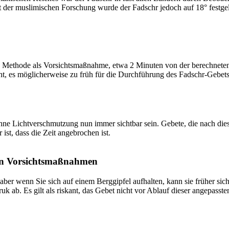
t der muslimischen Forschung wurde der Fadschr jedoch auf 18° festge
 Methode als Vorsichtsmaßnahme, etwa 2 Minuten von der berechneten Fa
t, es möglicherweise zu früh für die Durchführung des Fadschr-Gebets 
e Lichtverschmutzung nun immer sichtbar sein. Gebete, die nach dieser 
ist, dass die Zeit angebrochen ist.
on Vorsichtsmaßnahmen
 aber wenn Sie sich auf einem Berggipfel aufhalten, kann sie früher sic
k ab. Es gilt als riskant, das Gebet nicht vor Ablauf dieser angepasste