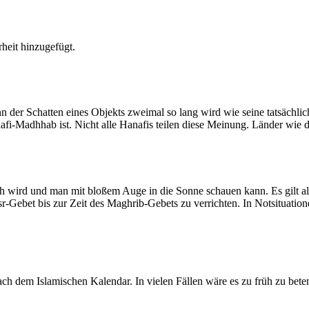
heit hinzugefügt.
der Schatten eines Objekts zweimal so lang wird wie seine tatsächlic
nafi-Madhhab ist. Nicht alle Hanafis teilen diese Meinung. Länder wie
ich wird und man mit bloßem Auge in die Sonne schauen kann. Es gilt a
Asr-Gebet bis zur Zeit des Maghrib-Gebets zu verrichten. In Notsituatio
 dem Islamischen Kalendar. In vielen Fällen wäre es zu früh zu beten