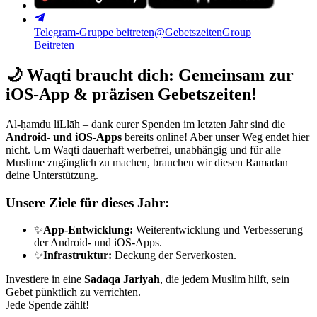
Telegram-Gruppe beitreten
@GebetszeitenGroup
Beitreten
🌙
Waqti braucht dich: Gemeinsam zur
iOS-App & präzisen Gebetszeiten!
Al-ḥamdu liLlāh – dank eurer Spenden im letzten Jahr sind die
Android- und iOS-Apps
bereits online! Aber unser Weg endet hier
nicht. Um Waqti dauerhaft werbefrei, unabhängig und für alle
Muslime zugänglich zu machen, brauchen wir diesen Ramadan
deine Unterstützung.
Unsere Ziele für dieses Jahr:
✨
App-Entwicklung:
Weiterentwicklung und Verbesserung
der Android- und iOS-Apps.
✨
Infrastruktur:
Deckung der Serverkosten.
Investiere in eine
Sadaqa Jariyah
, die jedem Muslim hilft, sein
Gebet pünktlich zu verrichten.
Jede Spende zählt!