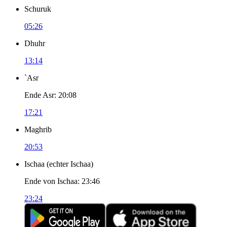
Schuruk
05:26
Dhuhr
13:14
`Asr
Ende Asr
:
20:08
17:21
Maghrib
20:53
Ischaa
(
echter Ischaa
)
Ende von Ischaa
:
23:46
23:24