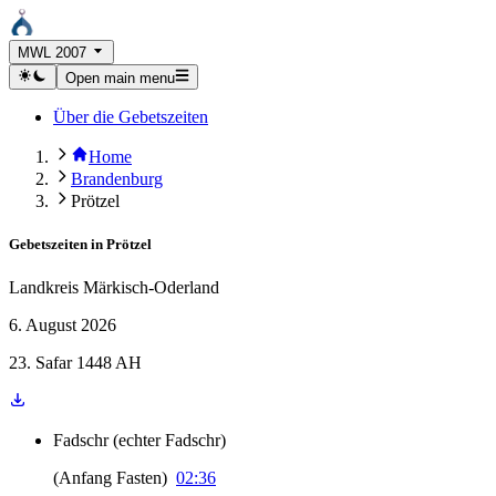
MWL 2007
Open main menu
Über die Gebetszeiten
Home
Brandenburg
Prötzel
Gebetszeiten in
Prötzel
Landkreis Märkisch-Oderland
6. August 2026
23. Safar 1448 AH
Fadschr
(
echter Fadschr
)
(
Anfang Fasten
)
02:36