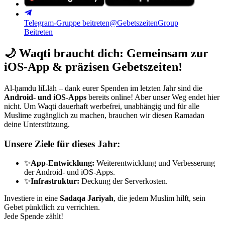
Telegram-Gruppe beitreten
@GebetszeitenGroup
Beitreten
🌙
Waqti braucht dich: Gemeinsam zur
iOS-App & präzisen Gebetszeiten!
Al-ḥamdu liLlāh – dank eurer Spenden im letzten Jahr sind die
Android- und iOS-Apps
bereits online! Aber unser Weg endet hier
nicht. Um Waqti dauerhaft werbefrei, unabhängig und für alle
Muslime zugänglich zu machen, brauchen wir diesen Ramadan
deine Unterstützung.
Unsere Ziele für dieses Jahr:
✨
App-Entwicklung:
Weiterentwicklung und Verbesserung
der Android- und iOS-Apps.
✨
Infrastruktur:
Deckung der Serverkosten.
Investiere in eine
Sadaqa Jariyah
, die jedem Muslim hilft, sein
Gebet pünktlich zu verrichten.
Jede Spende zählt!