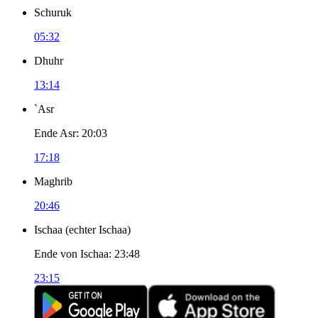
Schuruk
05:32
Dhuhr
13:14
`Asr
Ende Asr
:
20:03
17:18
Maghrib
20:46
Ischaa
(
echter Ischaa
)
Ende von Ischaa
:
23:48
23:15