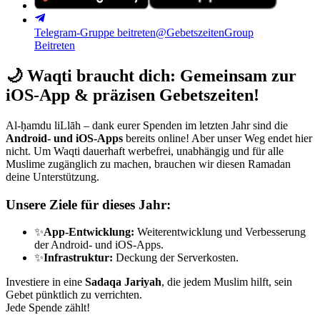
Telegram-Gruppe beitreten
@GebetszeitenGroup
Beitreten
🌙
Waqti braucht dich: Gemeinsam zur
iOS-App & präzisen Gebetszeiten!
Al-ḥamdu liLlāh – dank eurer Spenden im letzten Jahr sind die
Android- und iOS-Apps
bereits online! Aber unser Weg endet hier
nicht. Um Waqti dauerhaft werbefrei, unabhängig und für alle
Muslime zugänglich zu machen, brauchen wir diesen Ramadan
deine Unterstützung.
Unsere Ziele für dieses Jahr:
✨
App-Entwicklung:
Weiterentwicklung und Verbesserung
der Android- und iOS-Apps.
✨
Infrastruktur:
Deckung der Serverkosten.
Investiere in eine
Sadaqa Jariyah
, die jedem Muslim hilft, sein
Gebet pünktlich zu verrichten.
Jede Spende zählt!