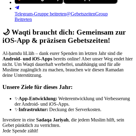
Telegram-Gruppe beitreten
@GebetszeitenGroup
Beitreten
🌙
Waqti braucht dich: Gemeinsam zur
iOS-App & präzisen Gebetszeiten!
Al-ḥamdu liLlāh – dank eurer Spenden im letzten Jahr sind die
Android- und iOS-Apps
bereits online! Aber unser Weg endet hier
nicht. Um Waqti dauerhaft werbefrei, unabhängig und für alle
Muslime zugänglich zu machen, brauchen wir diesen Ramadan
deine Unterstützung.
Unsere Ziele für dieses Jahr:
✨
App-Entwicklung:
Weiterentwicklung und Verbesserung
der Android- und iOS-Apps.
✨
Infrastruktur:
Deckung der Serverkosten.
Investiere in eine
Sadaqa Jariyah
, die jedem Muslim hilft, sein
Gebet pünktlich zu verrichten.
Jede Spende zählt!