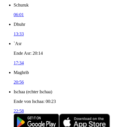
Schuruk
06:01
Dhuhr
13:33
`Asr
Ende Asr
:
20:14
17:34
Maghrib
20:56
Ischaa
(
echter Ischaa
)
Ende von Ischaa
:
00:23
22:58