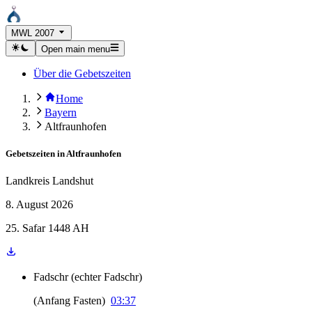
MWL 2007
Open main menu
Über die Gebetszeiten
Home
Bayern
Altfraunhofen
Gebetszeiten in
Altfraunhofen
Landkreis Landshut
8. August 2026
25. Safar 1448 AH
Fadschr
(
echter Fadschr
)
(
Anfang Fasten
)
03:37