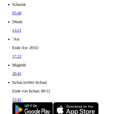
Schuruk
05:48
Dhuhr
13:21
`Asr
Ende Asr
:
20:02
17:22
Maghrib
20:45
Ischaa
(
echter Ischaa
)
Ende von Ischaa
:
00:12
22:45