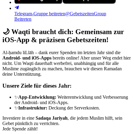
Telegram-Gruppe beitreten
@GebetszeitenGroup
Beitreten
🌙
Waqti braucht dich: Gemeinsam zur
iOS-App & präzisen Gebetszeiten!
Al-ḥamdu liLlāh – dank eurer Spenden im letzten Jahr sind die
Android- und iOS-Apps
bereits online! Aber unser Weg endet hier
nicht. Um Waqti dauerhaft werbefrei, unabhängig und für alle
Muslime zugänglich zu machen, brauchen wir diesen Ramadan
deine Unterstützung.
Unsere Ziele für dieses Jahr:
✨
App-Entwicklung:
Weiterentwicklung und Verbesserung
der Android- und iOS-Apps.
✨
Infrastruktur:
Deckung der Serverkosten.
Investiere in eine
Sadaqa Jariyah
, die jedem Muslim hilft, sein
Gebet pünktlich zu verrichten.
Jede Spende zählt!