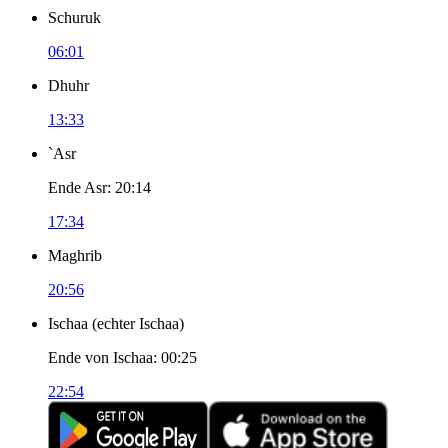
Schuruk
06:01
Dhuhr
13:33
`Asr
Ende Asr
:
20:14
17:34
Maghrib
20:56
Ischaa
(
echter Ischaa
)
Ende von Ischaa
:
00:25
22:54