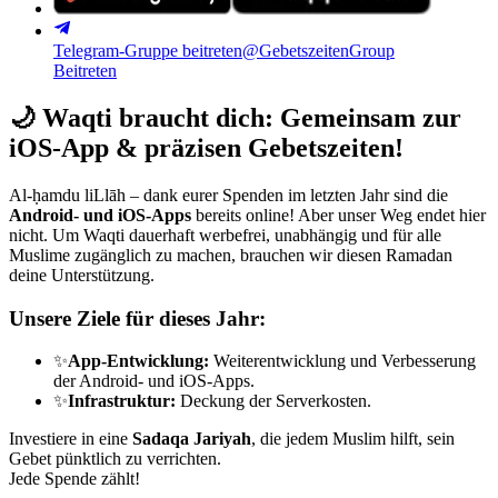
Telegram-Gruppe beitreten
@GebetszeitenGroup
Beitreten
🌙
Waqti braucht dich: Gemeinsam zur
iOS-App & präzisen Gebetszeiten!
Al-ḥamdu liLlāh – dank eurer Spenden im letzten Jahr sind die
Android- und iOS-Apps
bereits online! Aber unser Weg endet hier
nicht. Um Waqti dauerhaft werbefrei, unabhängig und für alle
Muslime zugänglich zu machen, brauchen wir diesen Ramadan
deine Unterstützung.
Unsere Ziele für dieses Jahr:
✨
App-Entwicklung:
Weiterentwicklung und Verbesserung
der Android- und iOS-Apps.
✨
Infrastruktur:
Deckung der Serverkosten.
Investiere in eine
Sadaqa Jariyah
, die jedem Muslim hilft, sein
Gebet pünktlich zu verrichten.
Jede Spende zählt!