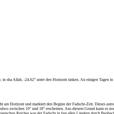
n sha Allah, -24.62° unter den Horizont sinken. An einigen Tagen in d
cht am Horizont und markiert den Beginn der Fadschr-Zeit. Dieses as
endwo zwischen 19° und 18° erscheinen. Aus diesem Grund kann es noch 
anischen Reiches war der Fadschr in fast allen Ländern durch Beobac