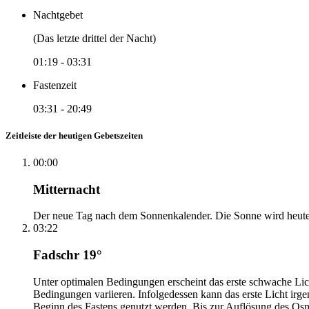
Nachtgebet
(Das letzte drittel der Nacht)
01:19
-
03:31
Fastenzeit
03:31
-
20:49
Zeitleiste der heutigen Gebetszeiten
00:00
Mitternacht
Der neue Tag nach dem Sonnenkalender. Die Sonne wird heute, i
03:22
Fadschr 19°
Unter optimalen Bedingungen erscheint das erste schwache Li
Bedingungen variieren. Infolgedessen kann das erste Licht irg
Beginn des Fastens genutzt werden. Bis zur Auflösung des Osm