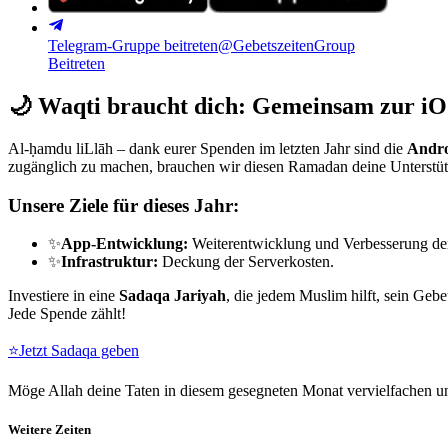
Telegram-Gruppe beitreten
@GebetszeitenGroup
Beitreten
🌙
Waqti braucht dich: Gemeinsam zur iO
Al-ḥamdu liLlāh – dank eurer Spenden im letzten Jahr sind die
Andro
zugänglich zu machen, brauchen wir diesen Ramadan deine Unterstü
Unsere Ziele für dieses Jahr:
✨
App-Entwicklung:
Weiterentwicklung und Verbesserung de
✨
Infrastruktur:
Deckung der Serverkosten.
Investiere in eine
Sadaqa Jariyah
, die jedem Muslim hilft, sein Gebe
Jede Spende zählt!
⭐
Jetzt Sadaqa geben
Möge Allah deine Taten in diesem gesegneten Monat vervielfachen un
Weitere Zeiten