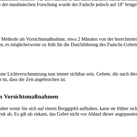
t der muslimischen Forschung wurde der Fadschr jedoch auf 18° festge
 Methode als Vorsichtsmaßnahme, etwa 2 Minuten von der berechneten Fa
t, es möglicherweise zu früh für die Durchführung des Fadschr-Gebets 
e Lichtverschmutzung nun immer sichtbar sein. Gebete, die nach dieser 
ist, dass die Zeit angebrochen ist.
on Vorsichtsmaßnahmen
 aber wenn Sie sich auf einem Berggipfel aufhalten, kann sie früher sic
k ab. Es gilt als riskant, das Gebet nicht vor Ablauf dieser angepasste