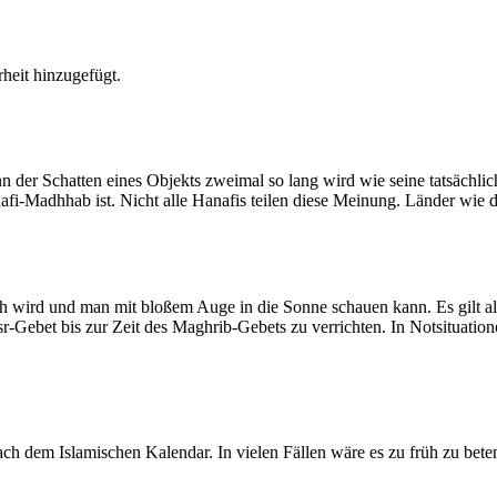
heit hinzugefügt.
der Schatten eines Objekts zweimal so lang wird wie seine tatsächlic
nafi-Madhhab ist. Nicht alle Hanafis teilen diese Meinung. Länder wie
ich wird und man mit bloßem Auge in die Sonne schauen kann. Es gilt a
Asr-Gebet bis zur Zeit des Maghrib-Gebets zu verrichten. In Notsituatio
 dem Islamischen Kalendar. In vielen Fällen wäre es zu früh zu beten