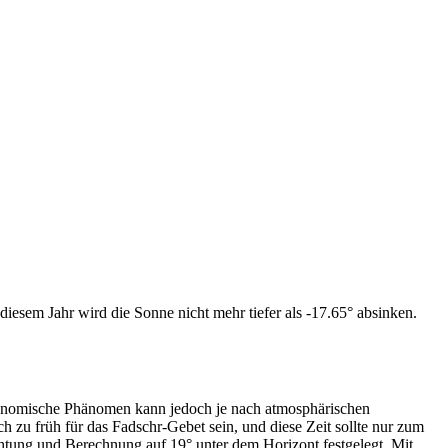
iesem Jahr wird die Sonne nicht mehr tiefer als -17.65° absinken.
tronomische Phänomen kann jedoch je nach atmosphärischen
zu früh für das Fadschr-Gebet sein, und diese Zeit sollte nur zum
htung und Berechnung auf 19° unter dem Horizont festgelegt. Mit