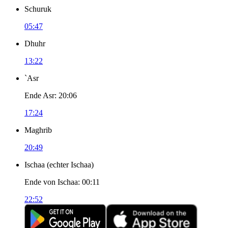
Schuruk
05:47
Dhuhr
13:22
`Asr
Ende Asr
:
20:06
17:24
Maghrib
20:49
Ischaa
(
echter Ischaa
)
Ende von Ischaa
:
00:11
22:52