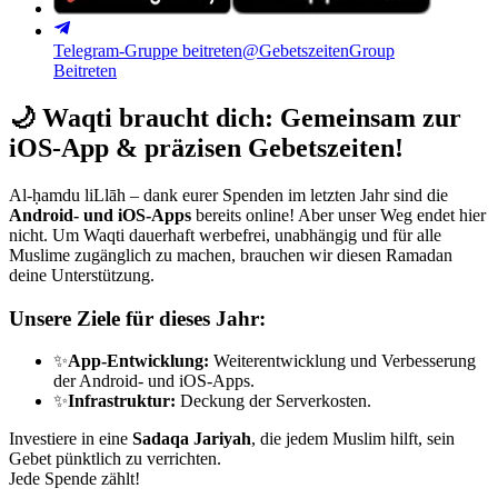
Telegram-Gruppe beitreten
@GebetszeitenGroup
Beitreten
🌙
Waqti braucht dich: Gemeinsam zur
iOS-App & präzisen Gebetszeiten!
Al-ḥamdu liLlāh – dank eurer Spenden im letzten Jahr sind die
Android- und iOS-Apps
bereits online! Aber unser Weg endet hier
nicht. Um Waqti dauerhaft werbefrei, unabhängig und für alle
Muslime zugänglich zu machen, brauchen wir diesen Ramadan
deine Unterstützung.
Unsere Ziele für dieses Jahr:
✨
App-Entwicklung:
Weiterentwicklung und Verbesserung
der Android- und iOS-Apps.
✨
Infrastruktur:
Deckung der Serverkosten.
Investiere in eine
Sadaqa Jariyah
, die jedem Muslim hilft, sein
Gebet pünktlich zu verrichten.
Jede Spende zählt!