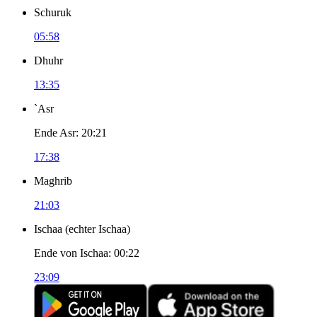
Schuruk
05:58
Dhuhr
13:35
`Asr
Ende Asr
:
20:21
17:38
Maghrib
21:03
Ischaa
(
echter Ischaa
)
Ende von Ischaa
:
00:22
23:09