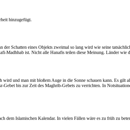
heit hinzugefügt.
der Schatten eines Objekts zweimal so lang wird wie seine tatsächlic
nafi-Madhhab ist. Nicht alle Hanafis teilen diese Meinung. Länder wie
ich wird und man mit bloßem Auge in die Sonne schauen kann. Es gilt a
Asr-Gebet bis zur Zeit des Maghrib-Gebets zu verrichten. In Notsituatio
 dem Islamischen Kalendar. In vielen Fällen wäre es zu früh zu beten