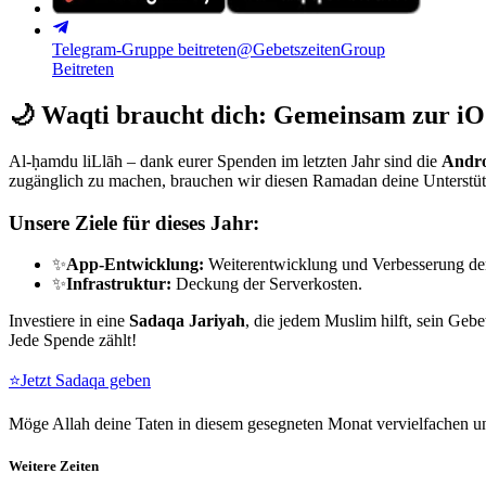
Telegram-Gruppe beitreten
@GebetszeitenGroup
Beitreten
🌙
Waqti braucht dich: Gemeinsam zur iO
Al-ḥamdu liLlāh – dank eurer Spenden im letzten Jahr sind die
Andro
zugänglich zu machen, brauchen wir diesen Ramadan deine Unterstü
Unsere Ziele für dieses Jahr:
✨
App-Entwicklung:
Weiterentwicklung und Verbesserung de
✨
Infrastruktur:
Deckung der Serverkosten.
Investiere in eine
Sadaqa Jariyah
, die jedem Muslim hilft, sein Gebe
Jede Spende zählt!
⭐
Jetzt Sadaqa geben
Möge Allah deine Taten in diesem gesegneten Monat vervielfachen un
Weitere Zeiten