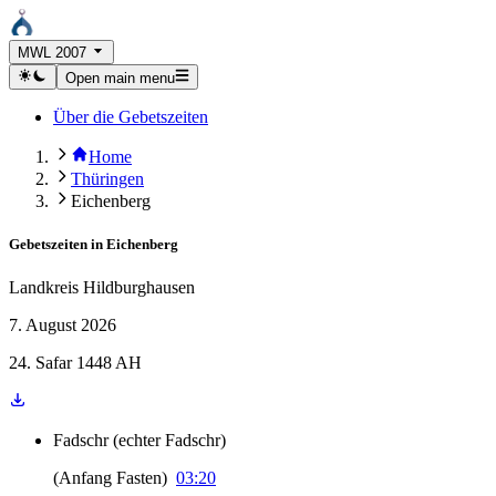
MWL 2007
Open main menu
Über die Gebetszeiten
Home
Thüringen
Eichenberg
Gebetszeiten in
Eichenberg
Landkreis Hildburghausen
7. August 2026
24. Safar 1448 AH
Fadschr
(
echter Fadschr
)
(
Anfang Fasten
)
03:20