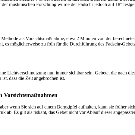
t der muslimischen Forschung wurde der Fadschr jedoch auf 18° festge
 Methode als Vorsichtsmaßnahme, etwa 2 Minuten von der berechneten Fa
t, es möglicherweise zu früh für die Durchführung des Fadschr-Gebets 
e Lichtverschmutzung nun immer sichtbar sein. Gebete, die nach dieser 
ist, dass die Zeit angebrochen ist.
on Vorsichtsmaßnahmen
 aber wenn Sie sich auf einem Berggipfel aufhalten, kann sie früher sic
k ab. Es gilt als riskant, das Gebet nicht vor Ablauf dieser angepasste