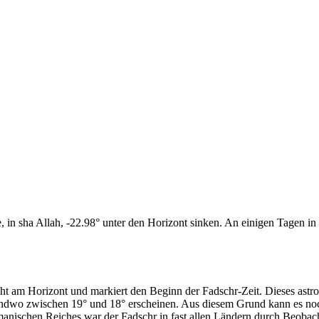
n sha Allah, -22.98° unter den Horizont sinken. An einigen Tagen in d
cht am Horizont und markiert den Beginn der Fadschr-Zeit. Dieses as
endwo zwischen 19° und 18° erscheinen. Aus diesem Grund kann es noch 
anischen Reiches war der Fadschr in fast allen Ländern durch Beobac