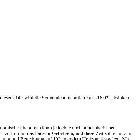
iesem Jahr wird die Sonne nicht mehr tiefer als -16.02° absinken.
tronomische Phänomen kann jedoch je nach atmosphärischen
zu früh für das Fadschr-Gebet sein, und diese Zeit sollte nur zum
htung und Berechnung auf 19° unter dem Horizont festgelegt. Mit