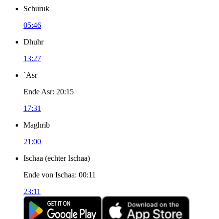
Schuruk
05:46
Dhuhr
13:27
`Asr
Ende Asr
:
20:15
17:31
Maghrib
21:00
Ischaa
(
echter Ischaa
)
Ende von Ischaa
:
00:11
23:11