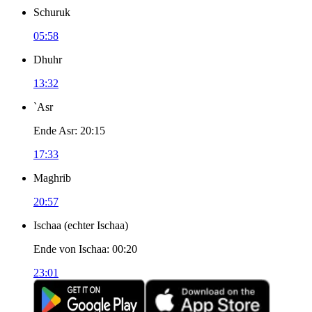
Schuruk
05:58
Dhuhr
13:32
`Asr
Ende Asr
:
20:15
17:33
Maghrib
20:57
Ischaa
(
echter Ischaa
)
Ende von Ischaa
:
00:20
23:01