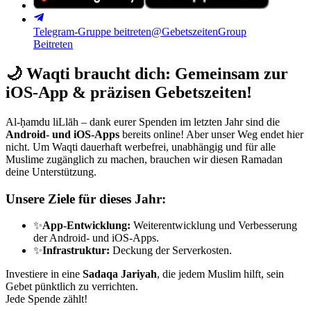
Telegram-Gruppe beitreten
@GebetszeitenGroup
Beitreten
🌙
Waqti braucht dich: Gemeinsam zur
iOS-App & präzisen Gebetszeiten!
Al-ḥamdu liLlāh – dank eurer Spenden im letzten Jahr sind die
Android- und iOS-Apps
bereits online! Aber unser Weg endet hier
nicht. Um Waqti dauerhaft werbefrei, unabhängig und für alle
Muslime zugänglich zu machen, brauchen wir diesen Ramadan
deine Unterstützung.
Unsere Ziele für dieses Jahr:
✨
App-Entwicklung:
Weiterentwicklung und Verbesserung
der Android- und iOS-Apps.
✨
Infrastruktur:
Deckung der Serverkosten.
Investiere in eine
Sadaqa Jariyah
, die jedem Muslim hilft, sein
Gebet pünktlich zu verrichten.
Jede Spende zählt!