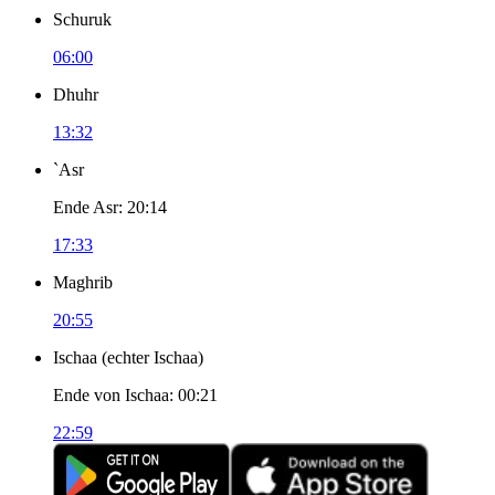
Schuruk
06:00
Dhuhr
13:32
`Asr
Ende Asr
:
20:14
17:33
Maghrib
20:55
Ischaa
(
echter Ischaa
)
Ende von Ischaa
:
00:21
22:59