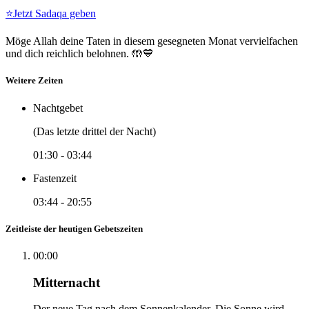
⭐
Jetzt Sadaqa geben
Möge Allah deine Taten in diesem gesegneten Monat vervielfachen
und dich reichlich belohnen. 🤲💙
Weitere Zeiten
Nachtgebet
(Das letzte drittel der Nacht)
01:30
-
03:44
Fastenzeit
03:44
-
20:55
Zeitleiste der heutigen Gebetszeiten
00:00
Mitternacht
Der neue Tag nach dem Sonnenkalender. Die Sonne wird