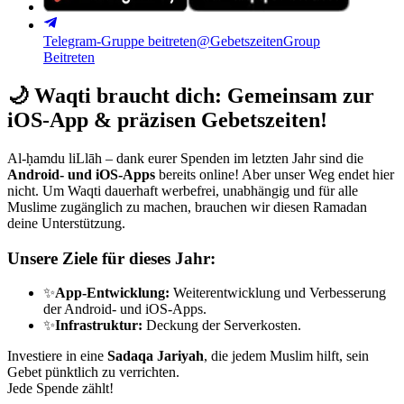
Telegram-Gruppe beitreten
@GebetszeitenGroup
Beitreten
🌙
Waqti braucht dich: Gemeinsam zur
iOS-App & präzisen Gebetszeiten!
Al-ḥamdu liLlāh – dank eurer Spenden im letzten Jahr sind die
Android- und iOS-Apps
bereits online! Aber unser Weg endet hier
nicht. Um Waqti dauerhaft werbefrei, unabhängig und für alle
Muslime zugänglich zu machen, brauchen wir diesen Ramadan
deine Unterstützung.
Unsere Ziele für dieses Jahr:
✨
App-Entwicklung:
Weiterentwicklung und Verbesserung
der Android- und iOS-Apps.
✨
Infrastruktur:
Deckung der Serverkosten.
Investiere in eine
Sadaqa Jariyah
, die jedem Muslim hilft, sein
Gebet pünktlich zu verrichten.
Jede Spende zählt!