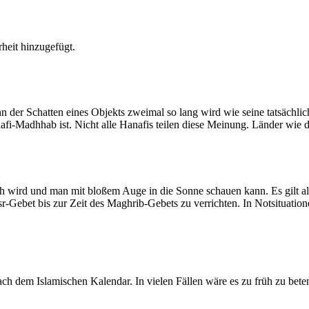
heit hinzugefügt.
der Schatten eines Objekts zweimal so lang wird wie seine tatsächlic
nafi-Madhhab ist. Nicht alle Hanafis teilen diese Meinung. Länder wie
ich wird und man mit bloßem Auge in die Sonne schauen kann. Es gilt a
Asr-Gebet bis zur Zeit des Maghrib-Gebets zu verrichten. In Notsituatio
 dem Islamischen Kalendar. In vielen Fällen wäre es zu früh zu beten