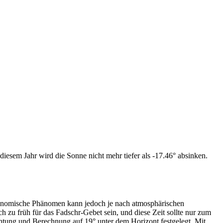
iesem Jahr wird die Sonne nicht mehr tiefer als -17.46° absinken.
tronomische Phänomen kann jedoch je nach atmosphärischen
zu früh für das Fadschr-Gebet sein, und diese Zeit sollte nur zum
htung und Berechnung auf 19° unter dem Horizont festgelegt. Mit