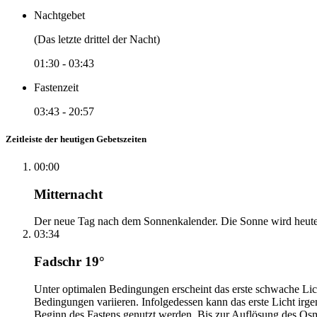
Nachtgebet
(Das letzte drittel der Nacht)
01:30
-
03:43
Fastenzeit
03:43
-
20:57
Zeitleiste der heutigen Gebetszeiten
00:00
Mitternacht
Der neue Tag nach dem Sonnenkalender. Die Sonne wird heute, i
03:34
Fadschr 19°
Unter optimalen Bedingungen erscheint das erste schwache Li
Bedingungen variieren. Infolgedessen kann das erste Licht irg
Beginn des Fastens genutzt werden. Bis zur Auflösung des Osm