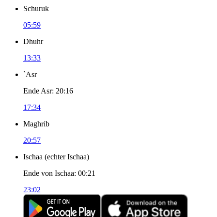
Schuruk
05:59
Dhuhr
13:33
`Asr
Ende Asr
:
20:16
17:34
Maghrib
20:57
Ischaa
(
echter Ischaa
)
Ende von Ischaa
:
00:21
23:02