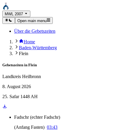
MWL 2007
Open main menu
Über die Gebetszeiten
Home
Baden-Württemberg
Flein
Gebetszeiten in
Flein
Landkreis Heilbronn
8. August 2026
25. Safar 1448 AH
Fadschr
(
echter Fadschr
)
(
Anfang Fasten
)
03:43