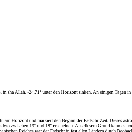
n sha Allah, -24.71° unter den Horizont sinken. An einigen Tagen in d
cht am Horizont und markiert den Beginn der Fadschr-Zeit. Dieses as
endwo zwischen 19° und 18° erscheinen. Aus diesem Grund kann es noch 
anischen Reiches war der Fadschr in fast allen Ländern durch Beobac