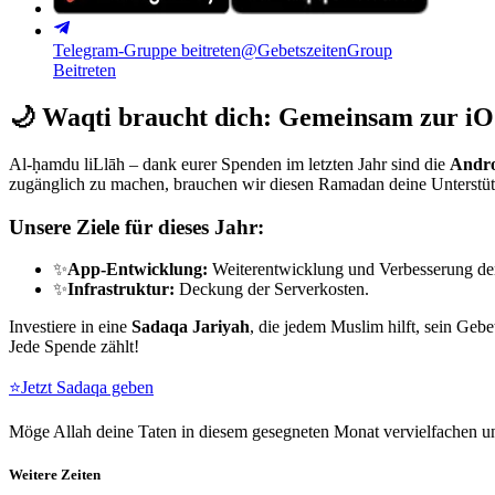
Telegram-Gruppe beitreten
@GebetszeitenGroup
Beitreten
🌙
Waqti braucht dich: Gemeinsam zur iO
Al-ḥamdu liLlāh – dank eurer Spenden im letzten Jahr sind die
Andro
zugänglich zu machen, brauchen wir diesen Ramadan deine Unterstü
Unsere Ziele für dieses Jahr:
✨
App-Entwicklung:
Weiterentwicklung und Verbesserung de
✨
Infrastruktur:
Deckung der Serverkosten.
Investiere in eine
Sadaqa Jariyah
, die jedem Muslim hilft, sein Gebe
Jede Spende zählt!
⭐
Jetzt Sadaqa geben
Möge Allah deine Taten in diesem gesegneten Monat vervielfachen un
Weitere Zeiten