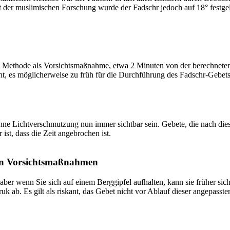
t der muslimischen Forschung wurde der Fadschr jedoch auf 18° festge
 Methode als Vorsichtsmaßnahme, etwa 2 Minuten von der berechneten Fa
t, es möglicherweise zu früh für die Durchführung des Fadschr-Gebets 
e Lichtverschmutzung nun immer sichtbar sein. Gebete, die nach dieser 
ist, dass die Zeit angebrochen ist.
on Vorsichtsmaßnahmen
 aber wenn Sie sich auf einem Berggipfel aufhalten, kann sie früher sic
k ab. Es gilt als riskant, das Gebet nicht vor Ablauf dieser angepasste