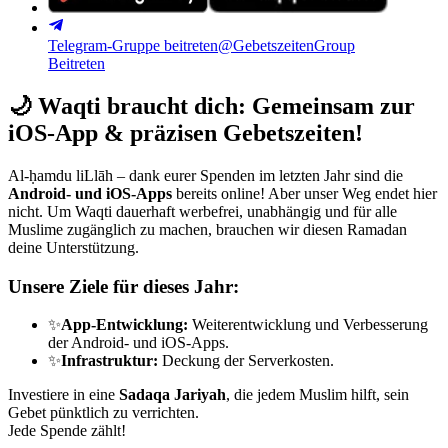
Telegram-Gruppe beitreten
@GebetszeitenGroup
Beitreten
🌙
Waqti braucht dich: Gemeinsam zur
iOS-App & präzisen Gebetszeiten!
Al-ḥamdu liLlāh – dank eurer Spenden im letzten Jahr sind die
Android- und iOS-Apps
bereits online! Aber unser Weg endet hier
nicht. Um Waqti dauerhaft werbefrei, unabhängig und für alle
Muslime zugänglich zu machen, brauchen wir diesen Ramadan
deine Unterstützung.
Unsere Ziele für dieses Jahr:
✨
App-Entwicklung:
Weiterentwicklung und Verbesserung
der Android- und iOS-Apps.
✨
Infrastruktur:
Deckung der Serverkosten.
Investiere in eine
Sadaqa Jariyah
, die jedem Muslim hilft, sein
Gebet pünktlich zu verrichten.
Jede Spende zählt!