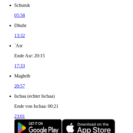
Schuruk
05:58
Dhuhr
13:32
`Asr
Ende Asr
:
20:15
17:33
Maghrib
20:57
Ischaa
(
echter Ischaa
)
Ende von Ischaa
:
00:21
23:01