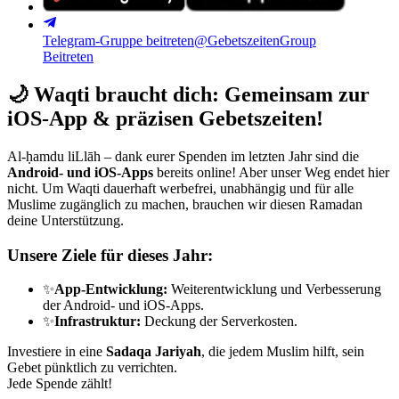
Telegram-Gruppe beitreten
@GebetszeitenGroup
Beitreten
🌙
Waqti braucht dich: Gemeinsam zur
iOS-App & präzisen Gebetszeiten!
Al-ḥamdu liLlāh – dank eurer Spenden im letzten Jahr sind die
Android- und iOS-Apps
bereits online! Aber unser Weg endet hier
nicht. Um Waqti dauerhaft werbefrei, unabhängig und für alle
Muslime zugänglich zu machen, brauchen wir diesen Ramadan
deine Unterstützung.
Unsere Ziele für dieses Jahr:
✨
App-Entwicklung:
Weiterentwicklung und Verbesserung
der Android- und iOS-Apps.
✨
Infrastruktur:
Deckung der Serverkosten.
Investiere in eine
Sadaqa Jariyah
, die jedem Muslim hilft, sein
Gebet pünktlich zu verrichten.
Jede Spende zählt!