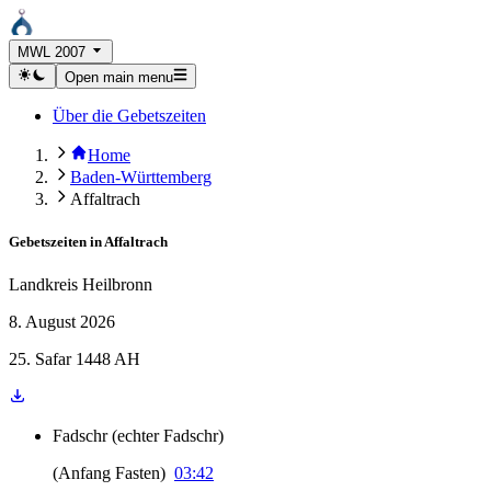
MWL 2007
Open main menu
Über die Gebetszeiten
Home
Baden-Württemberg
Affaltrach
Gebetszeiten in
Affaltrach
Landkreis Heilbronn
8. August 2026
25. Safar 1448 AH
Fadschr
(
echter Fadschr
)
(
Anfang Fasten
)
03:42