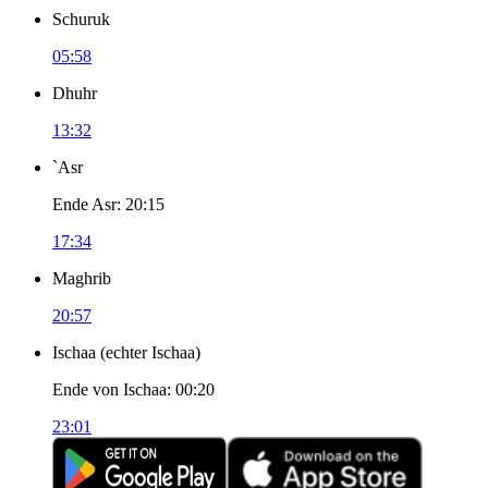
Schuruk
05:58
Dhuhr
13:32
`Asr
Ende Asr
:
20:15
17:34
Maghrib
20:57
Ischaa
(
echter Ischaa
)
Ende von Ischaa
:
00:20
23:01