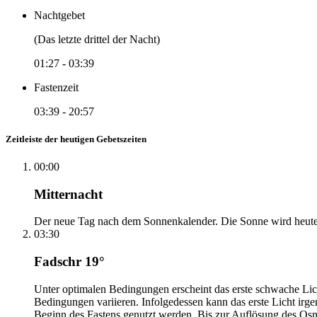
Nachtgebet
(Das letzte drittel der Nacht)
01:27
-
03:39
Fastenzeit
03:39
-
20:57
Zeitleiste der heutigen Gebetszeiten
00:00
Mitternacht
Der neue Tag nach dem Sonnenkalender. Die Sonne wird heute, i
03:30
Fadschr 19°
Unter optimalen Bedingungen erscheint das erste schwache Li
Bedingungen variieren. Infolgedessen kann das erste Licht irg
Beginn des Fastens genutzt werden. Bis zur Auflösung des Osm