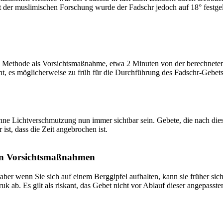
t der muslimischen Forschung wurde der Fadschr jedoch auf 18° festge
 Methode als Vorsichtsmaßnahme, etwa 2 Minuten von der berechneten Fa
t, es möglicherweise zu früh für die Durchführung des Fadschr-Gebets 
e Lichtverschmutzung nun immer sichtbar sein. Gebete, die nach dieser 
ist, dass die Zeit angebrochen ist.
on Vorsichtsmaßnahmen
 aber wenn Sie sich auf einem Berggipfel aufhalten, kann sie früher sic
k ab. Es gilt als riskant, das Gebet nicht vor Ablauf dieser angepasste