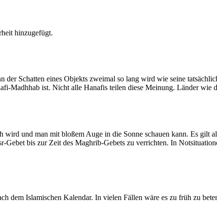
heit hinzugefügt.
der Schatten eines Objekts zweimal so lang wird wie seine tatsächlic
nafi-Madhhab ist. Nicht alle Hanafis teilen diese Meinung. Länder wie
ich wird und man mit bloßem Auge in die Sonne schauen kann. Es gilt a
Asr-Gebet bis zur Zeit des Maghrib-Gebets zu verrichten. In Notsituatio
 dem Islamischen Kalendar. In vielen Fällen wäre es zu früh zu beten