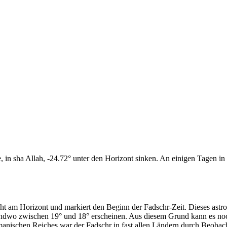
n sha Allah, -24.72° unter den Horizont sinken. An einigen Tagen in d
cht am Horizont und markiert den Beginn der Fadschr-Zeit. Dieses as
endwo zwischen 19° und 18° erscheinen. Aus diesem Grund kann es noch 
anischen Reiches war der Fadschr in fast allen Ländern durch Beobac