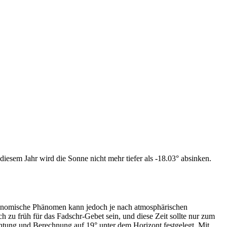
iesem Jahr wird die Sonne nicht mehr tiefer als -18.03° absinken.
tronomische Phänomen kann jedoch je nach atmosphärischen
zu früh für das Fadschr-Gebet sein, und diese Zeit sollte nur zum
htung und Berechnung auf 19° unter dem Horizont festgelegt. Mit