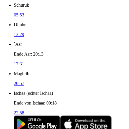
Schuruk
05:53
Dhuhr
13:29
`Asr
Ende Asr
:
20:13
17:31
Maghrib
20:57
Ischaa
(
echter Ischaa
)
Ende von Ischaa
:
00:18
22:58