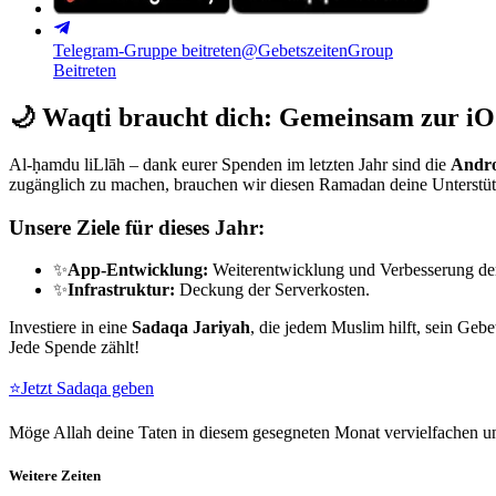
Telegram-Gruppe beitreten
@GebetszeitenGroup
Beitreten
🌙
Waqti braucht dich: Gemeinsam zur iO
Al-ḥamdu liLlāh – dank eurer Spenden im letzten Jahr sind die
Andro
zugänglich zu machen, brauchen wir diesen Ramadan deine Unterstü
Unsere Ziele für dieses Jahr:
✨
App-Entwicklung:
Weiterentwicklung und Verbesserung de
✨
Infrastruktur:
Deckung der Serverkosten.
Investiere in eine
Sadaqa Jariyah
, die jedem Muslim hilft, sein Gebe
Jede Spende zählt!
⭐
Jetzt Sadaqa geben
Möge Allah deine Taten in diesem gesegneten Monat vervielfachen un
Weitere Zeiten