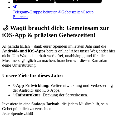
Telegram-Gruppe beitreten
@GebetszeitenGroup
Beitreten
🌙
Waqti braucht dich: Gemeinsam zur
iOS-App & präzisen Gebetszeiten!
Al-ḥamdu liLlāh – dank eurer Spenden im letzten Jahr sind die
Android- und iOS-Apps
bereits online! Aber unser Weg endet hier
nicht. Um Waqti dauerhaft werbefrei, unabhängig und für alle
Muslime zugänglich zu machen, brauchen wir diesen Ramadan
deine Unterstützung.
Unsere Ziele für dieses Jahr:
✨
App-Entwicklung:
Weiterentwicklung und Verbesserung
der Android- und iOS-Apps.
✨
Infrastruktur:
Deckung der Serverkosten.
Investiere in eine
Sadaqa Jariyah
, die jedem Muslim hilft, sein
Gebet pünktlich zu verrichten.
Jede Spende zählt!