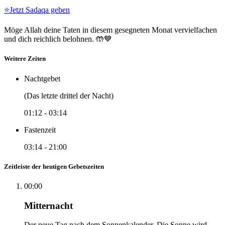
⭐
Jetzt Sadaqa geben
Möge Allah deine Taten in diesem gesegneten Monat vervielfachen
und dich reichlich belohnen. 🤲💙
Weitere Zeiten
Nachtgebet
(Das letzte drittel der Nacht)
01:12
-
03:14
Fastenzeit
03:14
-
21:00
Zeitleiste der heutigen Gebetszeiten
00:00
Mitternacht
Der neue Tag nach dem Sonnenkalender. Die Sonne wird