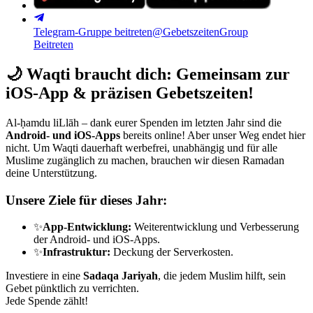
Telegram-Gruppe beitreten
@GebetszeitenGroup
Beitreten
🌙
Waqti braucht dich: Gemeinsam zur
iOS-App & präzisen Gebetszeiten!
Al-ḥamdu liLlāh – dank eurer Spenden im letzten Jahr sind die
Android- und iOS-Apps
bereits online! Aber unser Weg endet hier
nicht. Um Waqti dauerhaft werbefrei, unabhängig und für alle
Muslime zugänglich zu machen, brauchen wir diesen Ramadan
deine Unterstützung.
Unsere Ziele für dieses Jahr:
✨
App-Entwicklung:
Weiterentwicklung und Verbesserung
der Android- und iOS-Apps.
✨
Infrastruktur:
Deckung der Serverkosten.
Investiere in eine
Sadaqa Jariyah
, die jedem Muslim hilft, sein
Gebet pünktlich zu verrichten.
Jede Spende zählt!