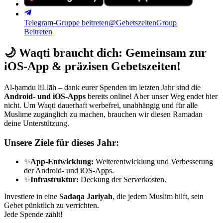
Telegram-Gruppe beitreten
@GebetszeitenGroup
Beitreten
🌙
Waqti braucht dich: Gemeinsam zur
iOS-App & präzisen Gebetszeiten!
Al-ḥamdu liLlāh – dank eurer Spenden im letzten Jahr sind die
Android- und iOS-Apps
bereits online! Aber unser Weg endet hier
nicht. Um Waqti dauerhaft werbefrei, unabhängig und für alle
Muslime zugänglich zu machen, brauchen wir diesen Ramadan
deine Unterstützung.
Unsere Ziele für dieses Jahr:
✨
App-Entwicklung:
Weiterentwicklung und Verbesserung
der Android- und iOS-Apps.
✨
Infrastruktur:
Deckung der Serverkosten.
Investiere in eine
Sadaqa Jariyah
, die jedem Muslim hilft, sein
Gebet pünktlich zu verrichten.
Jede Spende zählt!