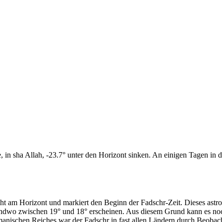
n sha Allah, -23.7° unter den Horizont sinken. An einigen Tagen in di
cht am Horizont und markiert den Beginn der Fadschr-Zeit. Dieses as
endwo zwischen 19° und 18° erscheinen. Aus diesem Grund kann es noch 
anischen Reiches war der Fadschr in fast allen Ländern durch Beobac