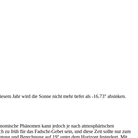
esem Jahr wird die Sonne nicht mehr tiefer als -16.73° absinken.
tronomische Phänomen kann jedoch je nach atmosphärischen
zu früh für das Fadschr-Gebet sein, und diese Zeit sollte nur zum
htung und Berechnung auf 19° unter dem Horizont festgelegt. Mit