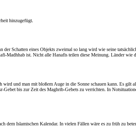
heit hinzugefügt.
der Schatten eines Objekts zweimal so lang wird wie seine tatsächlic
nafi-Madhhab ist. Nicht alle Hanafis teilen diese Meinung. Länder wie
ich wird und man mit bloßem Auge in die Sonne schauen kann. Es gilt a
Asr-Gebet bis zur Zeit des Maghrib-Gebets zu verrichten. In Notsituatio
 dem Islamischen Kalendar. In vielen Fällen wäre es zu früh zu beten