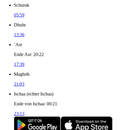
Schuruk
05:59
Dhuhr
13:36
`Asr
Ende Asr
:
20:22
17:39
Maghrib
21:03
Ischaa
(
echter Ischaa
)
Ende von Ischaa
:
00:21
23:13