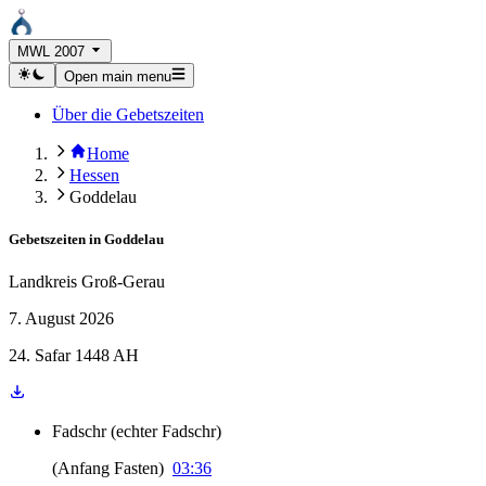
MWL 2007
Open main menu
Über die Gebetszeiten
Home
Hessen
Goddelau
Gebetszeiten in
Goddelau
Landkreis Groß-Gerau
7. August 2026
24. Safar 1448 AH
Fadschr
(
echter Fadschr
)
(
Anfang Fasten
)
03:36