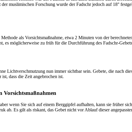
t der muslimischen Forschung wurde der Fadschr jedoch auf 18° festge
 Methode als Vorsichtsmaßnahme, etwa 2 Minuten von der berechneten Fa
t, es möglicherweise zu früh für die Durchführung des Fadschr-Gebets 
e Lichtverschmutzung nun immer sichtbar sein. Gebete, die nach dieser 
ist, dass die Zeit angebrochen ist.
on Vorsichtsmaßnahmen
 aber wenn Sie sich auf einem Berggipfel aufhalten, kann sie früher sic
k ab. Es gilt als riskant, das Gebet nicht vor Ablauf dieser angepasste