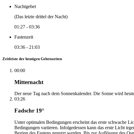
Nachtgebet
(Das letzte drittel der Nacht)
01:27
-
03:36
Fastenzeit
03:36
-
21:03
Zeitleiste der heutigen Gebetszeiten
00:00
Mitternacht
Der neue Tag nach dem Sonnenkalender. Die Sonne wird heute, i
03:26
Fadschr 19°
Unter optimalen Bedingungen erscheint das erste schwache Li
Bedingungen variieren. Infolgedessen kann das erste Licht irg
Beginn des Fastens genutzt werden. Bis zur Auflösung des Osm