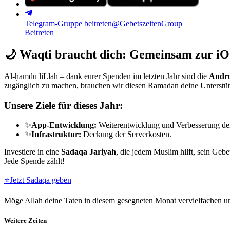
Telegram-Gruppe beitreten
@GebetszeitenGroup
Beitreten
🌙
Waqti braucht dich: Gemeinsam zur iO
Al-ḥamdu liLlāh – dank eurer Spenden im letzten Jahr sind die
Andro
zugänglich zu machen, brauchen wir diesen Ramadan deine Unterstü
Unsere Ziele für dieses Jahr:
✨
App-Entwicklung:
Weiterentwicklung und Verbesserung de
✨
Infrastruktur:
Deckung der Serverkosten.
Investiere in eine
Sadaqa Jariyah
, die jedem Muslim hilft, sein Gebe
Jede Spende zählt!
⭐
Jetzt Sadaqa geben
Möge Allah deine Taten in diesem gesegneten Monat vervielfachen un
Weitere Zeiten