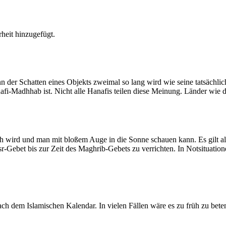
heit hinzugefügt.
der Schatten eines Objekts zweimal so lang wird wie seine tatsächlic
nafi-Madhhab ist. Nicht alle Hanafis teilen diese Meinung. Länder wie
ich wird und man mit bloßem Auge in die Sonne schauen kann. Es gilt a
Asr-Gebet bis zur Zeit des Maghrib-Gebets zu verrichten. In Notsituatio
 dem Islamischen Kalendar. In vielen Fällen wäre es zu früh zu beten