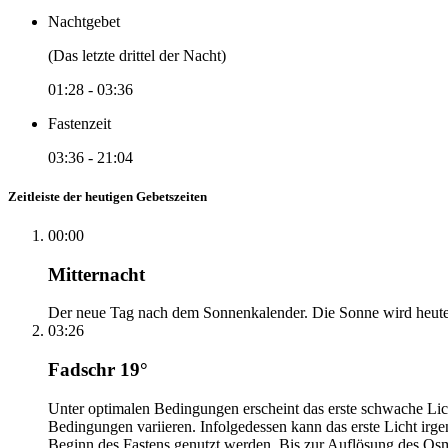
Nachtgebet
(Das letzte drittel der Nacht)
01:28
-
03:36
Fastenzeit
03:36
-
21:04
Zeitleiste der heutigen Gebetszeiten
00:00
Mitternacht
Der neue Tag nach dem Sonnenkalender. Die Sonne wird heute, i
03:26
Fadschr 19°
Unter optimalen Bedingungen erscheint das erste schwache Li
Bedingungen variieren. Infolgedessen kann das erste Licht irg
Beginn des Fastens genutzt werden. Bis zur Auflösung des Osm