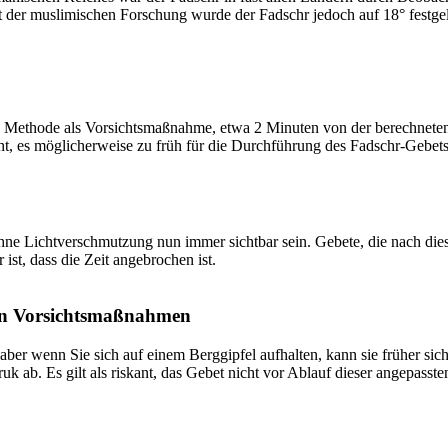
t der muslimischen Forschung wurde der Fadschr jedoch auf 18° festge
 Methode als Vorsichtsmaßnahme, etwa 2 Minuten von der berechneten Fa
t, es möglicherweise zu früh für die Durchführung des Fadschr-Gebets 
e Lichtverschmutzung nun immer sichtbar sein. Gebete, die nach dieser 
ist, dass die Zeit angebrochen ist.
on Vorsichtsmaßnahmen
 aber wenn Sie sich auf einem Berggipfel aufhalten, kann sie früher sic
k ab. Es gilt als riskant, das Gebet nicht vor Ablauf dieser angepasste