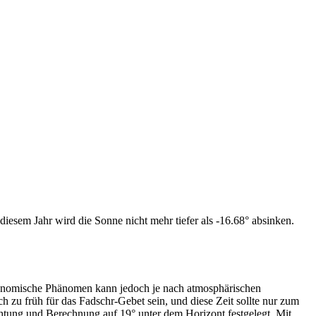
iesem Jahr wird die Sonne nicht mehr tiefer als -16.68° absinken.
tronomische Phänomen kann jedoch je nach atmosphärischen
zu früh für das Fadschr-Gebet sein, und diese Zeit sollte nur zum
htung und Berechnung auf 19° unter dem Horizont festgelegt. Mit