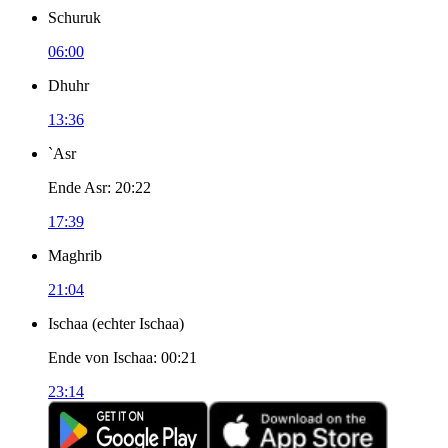
Schuruk
06:00
Dhuhr
13:36
`Asr
Ende Asr
:
20:22
17:39
Maghrib
21:04
Ischaa
(
echter Ischaa
)
Ende von Ischaa
:
00:21
23:14