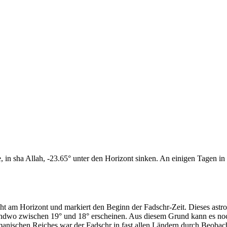
n sha Allah, -23.65° unter den Horizont sinken. An einigen Tagen in d
cht am Horizont und markiert den Beginn der Fadschr-Zeit. Dieses as
endwo zwischen 19° und 18° erscheinen. Aus diesem Grund kann es noch 
anischen Reiches war der Fadschr in fast allen Ländern durch Beobac