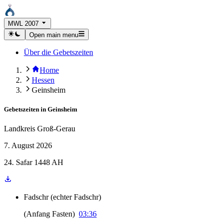
MWL 2007
Open main menu
Über die Gebetszeiten
Home
Hessen
Geinsheim
Gebetszeiten in
Geinsheim
Landkreis Groß-Gerau
7. August 2026
24. Safar 1448 AH
Fadschr
(
echter Fadschr
)
(
Anfang Fasten
)
03:36