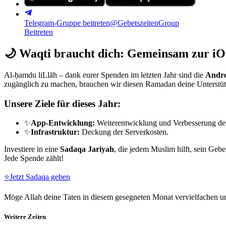
Telegram-Gruppe beitreten
@GebetszeitenGroup
Beitreten
🌙
Waqti braucht dich: Gemeinsam zur iO
Al-ḥamdu liLlāh – dank eurer Spenden im letzten Jahr sind die
Andro
zugänglich zu machen, brauchen wir diesen Ramadan deine Unterstü
Unsere Ziele für dieses Jahr:
✨
App-Entwicklung:
Weiterentwicklung und Verbesserung de
✨
Infrastruktur:
Deckung der Serverkosten.
Investiere in eine
Sadaqa Jariyah
, die jedem Muslim hilft, sein Gebe
Jede Spende zählt!
⭐
Jetzt Sadaqa geben
Möge Allah deine Taten in diesem gesegneten Monat vervielfachen un
Weitere Zeiten