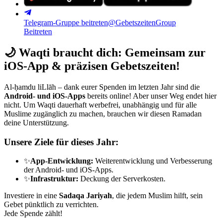
Telegram-Gruppe beitreten
@GebetszeitenGroup
Beitreten
🌙
Waqti braucht dich: Gemeinsam zur
iOS-App & präzisen Gebetszeiten!
Al-ḥamdu liLlāh – dank eurer Spenden im letzten Jahr sind die
Android- und iOS-Apps
bereits online! Aber unser Weg endet hier
nicht. Um Waqti dauerhaft werbefrei, unabhängig und für alle
Muslime zugänglich zu machen, brauchen wir diesen Ramadan
deine Unterstützung.
Unsere Ziele für dieses Jahr:
✨
App-Entwicklung:
Weiterentwicklung und Verbesserung
der Android- und iOS-Apps.
✨
Infrastruktur:
Deckung der Serverkosten.
Investiere in eine
Sadaqa Jariyah
, die jedem Muslim hilft, sein
Gebet pünktlich zu verrichten.
Jede Spende zählt!