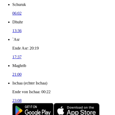
Schuruk
06:02
Dhuhr
13:36
`Asr
Ende Asr
:
20:19
17:37
Maghrib
21:00
Ischaa
(
echter Ischaa
)
Ende von Ischaa
:
00:22
23:08