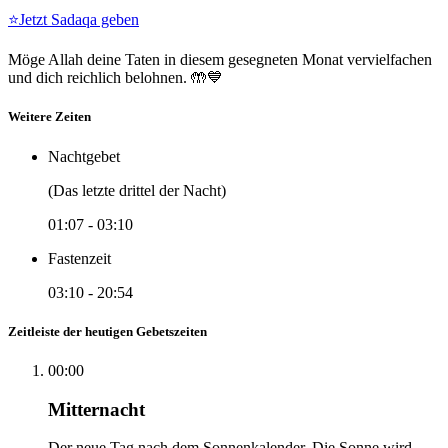
⭐
Jetzt Sadaqa geben
Möge Allah deine Taten in diesem gesegneten Monat vervielfachen
und dich reichlich belohnen. 🤲💙
Weitere Zeiten
Nachtgebet
(Das letzte drittel der Nacht)
01:07
-
03:10
Fastenzeit
03:10
-
20:54
Zeitleiste der heutigen Gebetszeiten
00:00
Mitternacht
Der neue Tag nach dem Sonnenkalender. Die Sonne wird