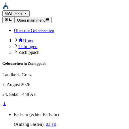
MWL 2007
Open main menu
Über die Gebetszeiten
Home
Thüringen
Zschippach
Gebetszeiten in
Zschippach
Landkreis Greiz
7. August 2026
24. Safar 1448 AH
Fadschr
(
echter Fadschr
)
(
Anfang Fasten
)
03:10