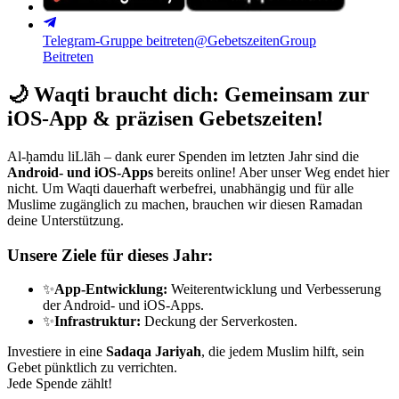
Telegram-Gruppe beitreten
@GebetszeitenGroup
Beitreten
🌙
Waqti braucht dich: Gemeinsam zur
iOS-App & präzisen Gebetszeiten!
Al-ḥamdu liLlāh – dank eurer Spenden im letzten Jahr sind die
Android- und iOS-Apps
bereits online! Aber unser Weg endet hier
nicht. Um Waqti dauerhaft werbefrei, unabhängig und für alle
Muslime zugänglich zu machen, brauchen wir diesen Ramadan
deine Unterstützung.
Unsere Ziele für dieses Jahr:
✨
App-Entwicklung:
Weiterentwicklung und Verbesserung
der Android- und iOS-Apps.
✨
Infrastruktur:
Deckung der Serverkosten.
Investiere in eine
Sadaqa Jariyah
, die jedem Muslim hilft, sein
Gebet pünktlich zu verrichten.
Jede Spende zählt!