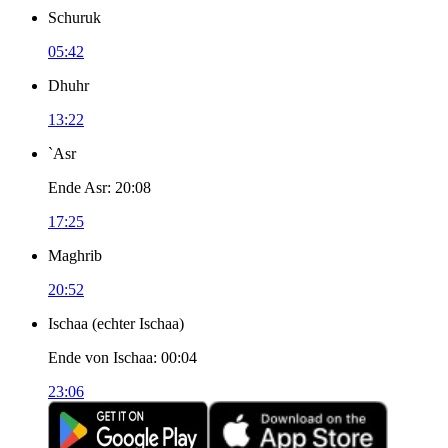
Schuruk
05:42
Dhuhr
13:22
`Asr
Ende Asr
:
20:08
17:25
Maghrib
20:52
Ischaa
(
echter Ischaa
)
Ende von Ischaa
:
00:04
23:06