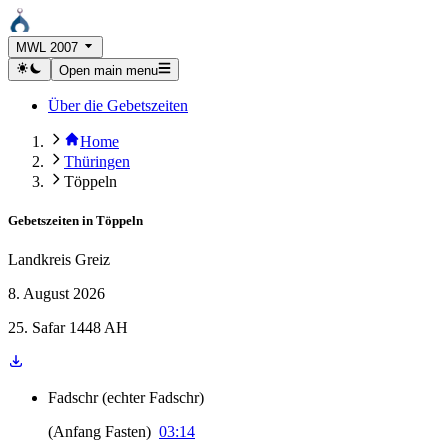
MWL 2007
Open main menu
Über die Gebetszeiten
Home
Thüringen
Töppeln
Gebetszeiten in
Töppeln
Landkreis Greiz
8. August 2026
25. Safar 1448 AH
Fadschr
(
echter Fadschr
)
(
Anfang Fasten
)
03:14