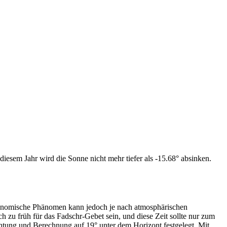
iesem Jahr wird die Sonne nicht mehr tiefer als -15.68° absinken.
tronomische Phänomen kann jedoch je nach atmosphärischen
zu früh für das Fadschr-Gebet sein, und diese Zeit sollte nur zum
htung und Berechnung auf 19° unter dem Horizont festgelegt. Mit