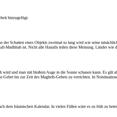
heit hinzugefügt.
der Schatten eines Objekts zweimal so lang wird wie seine tatsächlic
nafi-Madhhab ist. Nicht alle Hanafis teilen diese Meinung. Länder wie
ich wird und man mit bloßem Auge in die Sonne schauen kann. Es gilt a
Asr-Gebet bis zur Zeit des Maghrib-Gebets zu verrichten. In Notsituatio
 dem Islamischen Kalendar. In vielen Fällen wäre es zu früh zu beten