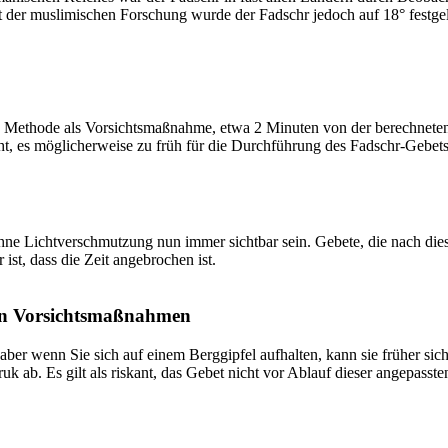
t der muslimischen Forschung wurde der Fadschr jedoch auf 18° festge
 Methode als Vorsichtsmaßnahme, etwa 2 Minuten von der berechneten Fa
t, es möglicherweise zu früh für die Durchführung des Fadschr-Gebets 
e Lichtverschmutzung nun immer sichtbar sein. Gebete, die nach dieser 
ist, dass die Zeit angebrochen ist.
on Vorsichtsmaßnahmen
 aber wenn Sie sich auf einem Berggipfel aufhalten, kann sie früher sic
k ab. Es gilt als riskant, das Gebet nicht vor Ablauf dieser angepasste