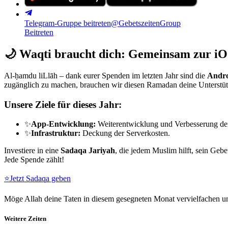
Telegram-Gruppe beitreten
@GebetszeitenGroup
Beitreten
🌙
Waqti braucht dich: Gemeinsam zur iO
Al-ḥamdu liLlāh – dank eurer Spenden im letzten Jahr sind die
Andro
zugänglich zu machen, brauchen wir diesen Ramadan deine Unterstü
Unsere Ziele für dieses Jahr:
✨
App-Entwicklung:
Weiterentwicklung und Verbesserung de
✨
Infrastruktur:
Deckung der Serverkosten.
Investiere in eine
Sadaqa Jariyah
, die jedem Muslim hilft, sein Gebe
Jede Spende zählt!
⭐
Jetzt Sadaqa geben
Möge Allah deine Taten in diesem gesegneten Monat vervielfachen un
Weitere Zeiten