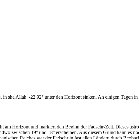
n sha Allah, -22.92° unter den Horizont sinken. An einigen Tagen in d
cht am Horizont und markiert den Beginn der Fadschr-Zeit. Dieses as
endwo zwischen 19° und 18° erscheinen. Aus diesem Grund kann es noch 
anischen Reiches war der Fadschr in fast allen Ländern durch Beobac