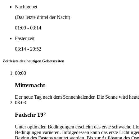
Nachtgebet
(Das letzte drittel der Nacht)
01:09
-
03:14
Fastenzeit
03:14
-
20:52
Zeitleiste der heutigen Gebetszeiten
00:00
Mitternacht
Der neue Tag nach dem Sonnenkalender. Die Sonne wird heute, i
03:03
Fadschr 19°
Unter optimalen Bedingungen erscheint das erste schwache Li
Bedingungen variieren. Infolgedessen kann das erste Licht irg
Beginn des Fastens genutzt werden. Bis zur Auflösung des Osm