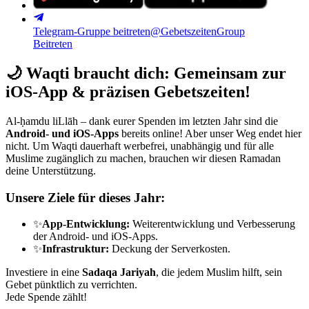
Telegram-Gruppe beitreten
@GebetszeitenGroup
Beitreten
🌙
Waqti braucht dich: Gemeinsam zur
iOS-App & präzisen Gebetszeiten!
Al-ḥamdu liLlāh – dank eurer Spenden im letzten Jahr sind die
Android- und iOS-Apps
bereits online! Aber unser Weg endet hier
nicht. Um Waqti dauerhaft werbefrei, unabhängig und für alle
Muslime zugänglich zu machen, brauchen wir diesen Ramadan
deine Unterstützung.
Unsere Ziele für dieses Jahr:
✨
App-Entwicklung:
Weiterentwicklung und Verbesserung
der Android- und iOS-Apps.
✨
Infrastruktur:
Deckung der Serverkosten.
Investiere in eine
Sadaqa Jariyah
, die jedem Muslim hilft, sein
Gebet pünktlich zu verrichten.
Jede Spende zählt!