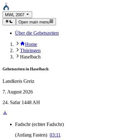
MWL 2007
Open main menu
Über die Gebetszeiten
Home
Thüringen
Haselbach
Gebetszeiten in
Haselbach
Landkreis Greiz
7. August 2026
24. Safar 1448 AH
Fadschr
(
echter Fadschr
)
(
Anfang Fasten
)
03:11