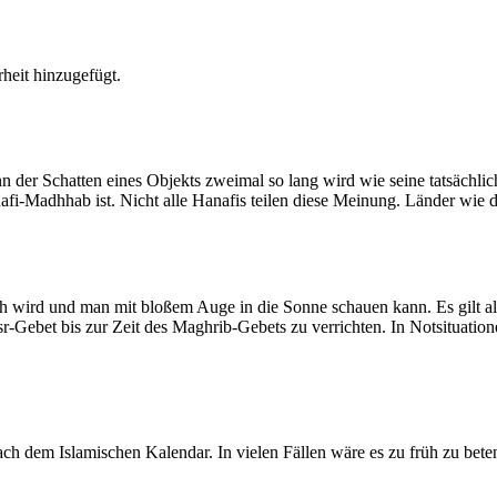
heit hinzugefügt.
der Schatten eines Objekts zweimal so lang wird wie seine tatsächlic
nafi-Madhhab ist. Nicht alle Hanafis teilen diese Meinung. Länder wie
ich wird und man mit bloßem Auge in die Sonne schauen kann. Es gilt a
Asr-Gebet bis zur Zeit des Maghrib-Gebets zu verrichten. In Notsituatio
 dem Islamischen Kalendar. In vielen Fällen wäre es zu früh zu beten