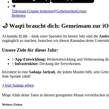
Telegram-Gruppe beitreten
@GebetszeitenGroup
Beitreten
🌙
Waqti braucht dich: Gemeinsam zur iO
Al-ḥamdu liLlāh – dank eurer Spenden im letzten Jahr sind die
Andro
zugänglich zu machen, brauchen wir diesen Ramadan deine Unterstü
Unsere Ziele für dieses Jahr:
✨
App-Entwicklung:
Weiterentwicklung und Verbesserung de
✨
Infrastruktur:
Deckung der Serverkosten.
Investiere in eine
Sadaqa Jariyah
, die jedem Muslim hilft, sein Gebe
Jede Spende zählt!
⭐
Jetzt Sadaqa geben
Möge Allah deine Taten in diesem gesegneten Monat vervielfachen un
Weitere Zeiten