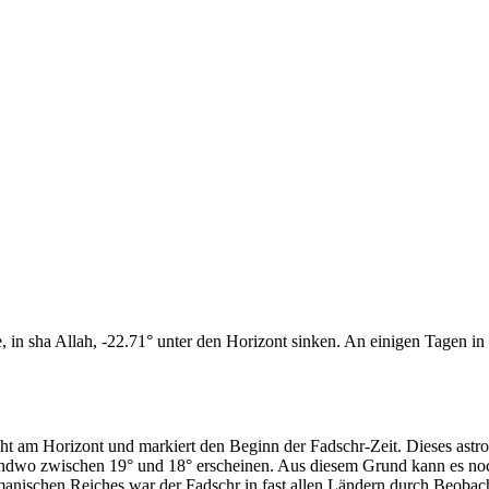
n sha Allah, -22.71° unter den Horizont sinken. An einigen Tagen in d
cht am Horizont und markiert den Beginn der Fadschr-Zeit. Dieses as
endwo zwischen 19° und 18° erscheinen. Aus diesem Grund kann es noch 
anischen Reiches war der Fadschr in fast allen Ländern durch Beobac