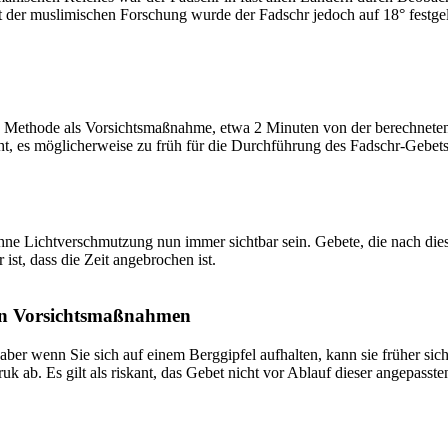
t der muslimischen Forschung wurde der Fadschr jedoch auf 18° festge
 Methode als Vorsichtsmaßnahme, etwa 2 Minuten von der berechneten Fa
t, es möglicherweise zu früh für die Durchführung des Fadschr-Gebets 
e Lichtverschmutzung nun immer sichtbar sein. Gebete, die nach dieser 
ist, dass die Zeit angebrochen ist.
on Vorsichtsmaßnahmen
 aber wenn Sie sich auf einem Berggipfel aufhalten, kann sie früher sic
k ab. Es gilt als riskant, das Gebet nicht vor Ablauf dieser angepasste