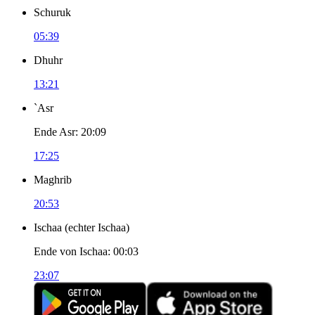
Schuruk
05:39
Dhuhr
13:21
`Asr
Ende Asr
:
20:09
17:25
Maghrib
20:53
Ischaa
(
echter Ischaa
)
Ende von Ischaa
:
00:03
23:07