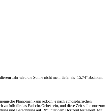
iesem Jahr wird die Sonne nicht mehr tiefer als -15.74° absinken.
tronomische Phänomen kann jedoch je nach atmosphärischen
zu früh für das Fadschr-Gebet sein, und diese Zeit sollte nur zum
htung und Berechnung auf 19° unter dem Horizont festgelegt. Mit