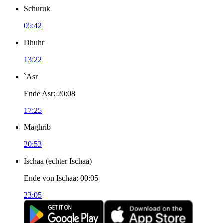
Schuruk
05:42
Dhuhr
13:22
`Asr
Ende Asr
:
20:08
17:25
Maghrib
20:53
Ischaa
(
echter Ischaa
)
Ende von Ischaa
:
00:05
23:05