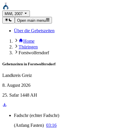
MWL 2007
Open main menu
Über die Gebetszeiten
Home
Thüringen
Forstwolfersdorf
Gebetszeiten in
Forstwolfersdorf
Landkreis Greiz
8. August 2026
25. Safar 1448 AH
Fadschr
(
echter Fadschr
)
(
Anfang Fasten
)
03:16