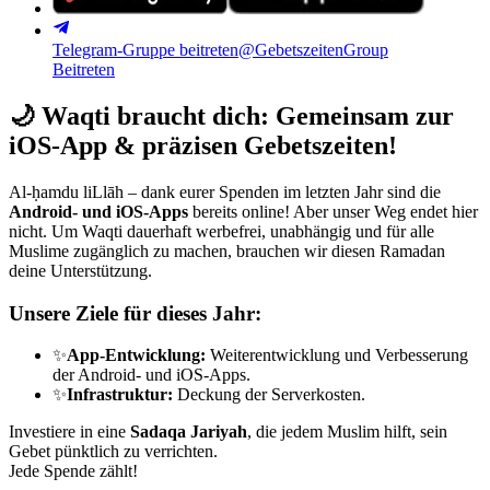
Telegram-Gruppe beitreten
@GebetszeitenGroup
Beitreten
🌙
Waqti braucht dich: Gemeinsam zur
iOS-App & präzisen Gebetszeiten!
Al-ḥamdu liLlāh – dank eurer Spenden im letzten Jahr sind die
Android- und iOS-Apps
bereits online! Aber unser Weg endet hier
nicht. Um Waqti dauerhaft werbefrei, unabhängig und für alle
Muslime zugänglich zu machen, brauchen wir diesen Ramadan
deine Unterstützung.
Unsere Ziele für dieses Jahr:
✨
App-Entwicklung:
Weiterentwicklung und Verbesserung
der Android- und iOS-Apps.
✨
Infrastruktur:
Deckung der Serverkosten.
Investiere in eine
Sadaqa Jariyah
, die jedem Muslim hilft, sein
Gebet pünktlich zu verrichten.
Jede Spende zählt!