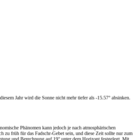
iesem Jahr wird die Sonne nicht mehr tiefer als -15.57° absinken.
tronomische Phänomen kann jedoch je nach atmosphärischen
zu früh für das Fadschr-Gebet sein, und diese Zeit sollte nur zum
htung und Berechnung auf 19° unter dem Horizont festgelegt. Mit