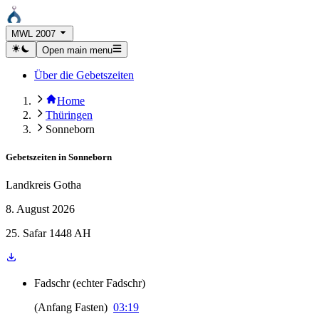
MWL 2007
Open main menu
Über die Gebetszeiten
Home
Thüringen
Sonneborn
Gebetszeiten in
Sonneborn
Landkreis Gotha
8. August 2026
25. Safar 1448 AH
Fadschr
(
echter Fadschr
)
(
Anfang Fasten
)
03:19