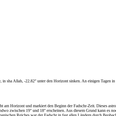
n sha Allah, -22.82° unter den Horizont sinken. An einigen Tagen in d
cht am Horizont und markiert den Beginn der Fadschr-Zeit. Dieses as
endwo zwischen 19° und 18° erscheinen. Aus diesem Grund kann es noch 
anischen Reiches war der Fadschr in fast allen Ländern durch Beobac