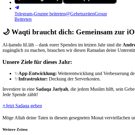
Telegram-Gruppe beitreten
@GebetszeitenGroup
Beitreten
🌙
Waqti braucht dich: Gemeinsam zur iO
Al-ḥamdu liLlāh – dank eurer Spenden im letzten Jahr sind die
Andro
zugänglich zu machen, brauchen wir diesen Ramadan deine Unterstü
Unsere Ziele für dieses Jahr:
✨
App-Entwicklung:
Weiterentwicklung und Verbesserung de
✨
Infrastruktur:
Deckung der Serverkosten.
Investiere in eine
Sadaqa Jariyah
, die jedem Muslim hilft, sein Gebe
Jede Spende zählt!
⭐
Jetzt Sadaqa geben
Möge Allah deine Taten in diesem gesegneten Monat vervielfachen un
Weitere Zeiten