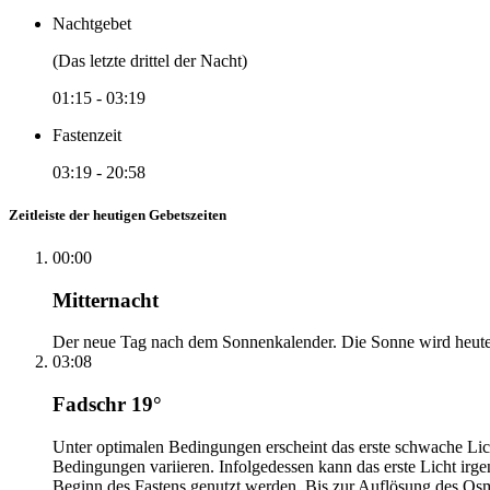
Nachtgebet
(Das letzte drittel der Nacht)
01:15
-
03:19
Fastenzeit
03:19
-
20:58
Zeitleiste der heutigen Gebetszeiten
00:00
Mitternacht
Der neue Tag nach dem Sonnenkalender. Die Sonne wird heute, i
03:08
Fadschr 19°
Unter optimalen Bedingungen erscheint das erste schwache Li
Bedingungen variieren. Infolgedessen kann das erste Licht irg
Beginn des Fastens genutzt werden. Bis zur Auflösung des Osm