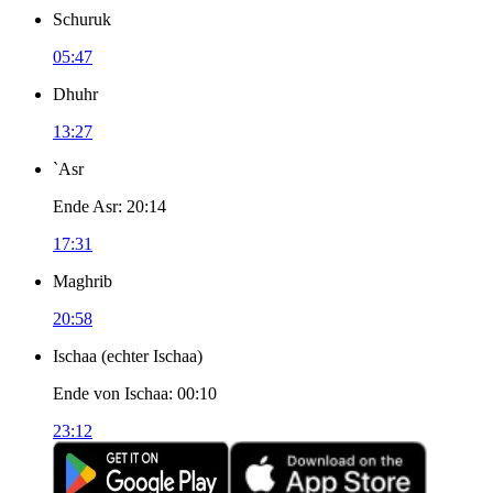
Schuruk
05:47
Dhuhr
13:27
`Asr
Ende Asr
:
20:14
17:31
Maghrib
20:58
Ischaa
(
echter Ischaa
)
Ende von Ischaa
:
00:10
23:12