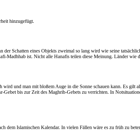
heit hinzugefügt.
der Schatten eines Objekts zweimal so lang wird wie seine tatsächlic
nafi-Madhhab ist. Nicht alle Hanafis teilen diese Meinung. Länder wie
ich wird und man mit bloßem Auge in die Sonne schauen kann. Es gilt a
Asr-Gebet bis zur Zeit des Maghrib-Gebets zu verrichten. In Notsituatio
 dem Islamischen Kalendar. In vielen Fällen wäre es zu früh zu beten