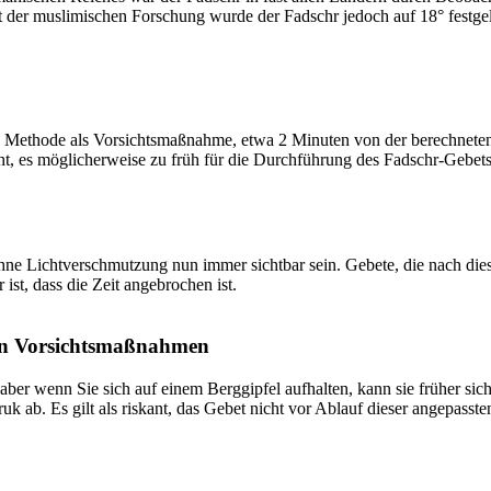
t der muslimischen Forschung wurde der Fadschr jedoch auf 18° festge
 Methode als Vorsichtsmaßnahme, etwa 2 Minuten von der berechneten Fa
t, es möglicherweise zu früh für die Durchführung des Fadschr-Gebets 
e Lichtverschmutzung nun immer sichtbar sein. Gebete, die nach dieser 
ist, dass die Zeit angebrochen ist.
on Vorsichtsmaßnahmen
 aber wenn Sie sich auf einem Berggipfel aufhalten, kann sie früher sic
k ab. Es gilt als riskant, das Gebet nicht vor Ablauf dieser angepasste