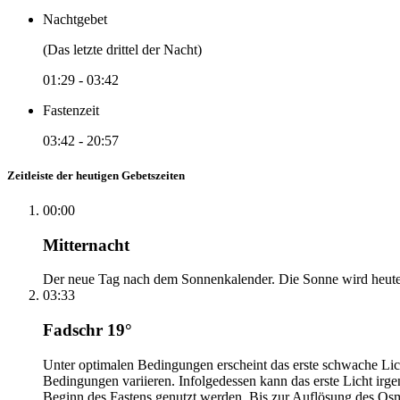
Nachtgebet
(Das letzte drittel der Nacht)
01:29
-
03:42
Fastenzeit
03:42
-
20:57
Zeitleiste der heutigen Gebetszeiten
00:00
Mitternacht
Der neue Tag nach dem Sonnenkalender. Die Sonne wird heute, i
03:33
Fadschr 19°
Unter optimalen Bedingungen erscheint das erste schwache Li
Bedingungen variieren. Infolgedessen kann das erste Licht irg
Beginn des Fastens genutzt werden. Bis zur Auflösung des Osm