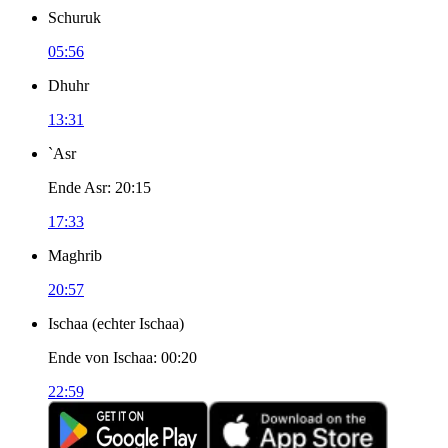
Schuruk
05:56
Dhuhr
13:31
`Asr
Ende Asr
:
20:15
17:33
Maghrib
20:57
Ischaa
(
echter Ischaa
)
Ende von Ischaa
:
00:20
22:59