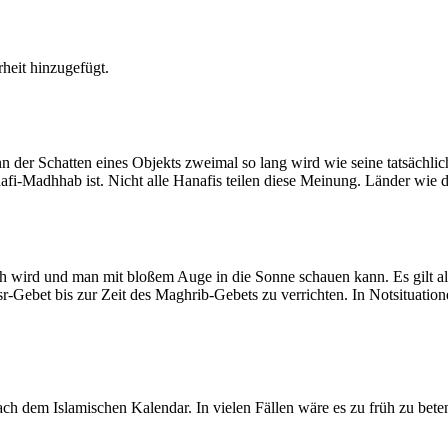
heit hinzugefügt.
der Schatten eines Objekts zweimal so lang wird wie seine tatsächlic
nafi-Madhhab ist. Nicht alle Hanafis teilen diese Meinung. Länder wie
ich wird und man mit bloßem Auge in die Sonne schauen kann. Es gilt a
Asr-Gebet bis zur Zeit des Maghrib-Gebets zu verrichten. In Notsituatio
 dem Islamischen Kalendar. In vielen Fällen wäre es zu früh zu beten