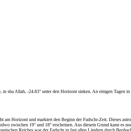
n sha Allah, -24.83° unter den Horizont sinken. An einigen Tagen in d
cht am Horizont und markiert den Beginn der Fadschr-Zeit. Dieses as
endwo zwischen 19° und 18° erscheinen. Aus diesem Grund kann es noch 
anischen Reiches war der Fadschr in fast allen Ländern durch Beobac