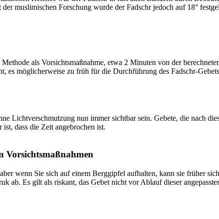
t der muslimischen Forschung wurde der Fadschr jedoch auf 18° festge
 Methode als Vorsichtsmaßnahme, etwa 2 Minuten von der berechneten Fa
t, es möglicherweise zu früh für die Durchführung des Fadschr-Gebets 
e Lichtverschmutzung nun immer sichtbar sein. Gebete, die nach dieser 
ist, dass die Zeit angebrochen ist.
on Vorsichtsmaßnahmen
 aber wenn Sie sich auf einem Berggipfel aufhalten, kann sie früher sic
k ab. Es gilt als riskant, das Gebet nicht vor Ablauf dieser angepasste