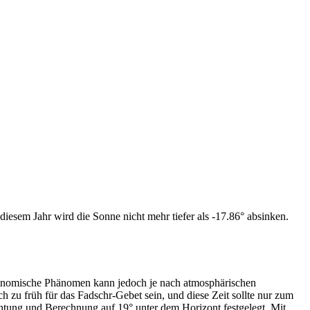
iesem Jahr wird die Sonne nicht mehr tiefer als -17.86° absinken.
tronomische Phänomen kann jedoch je nach atmosphärischen
zu früh für das Fadschr-Gebet sein, und diese Zeit sollte nur zum
htung und Berechnung auf 19° unter dem Horizont festgelegt. Mit