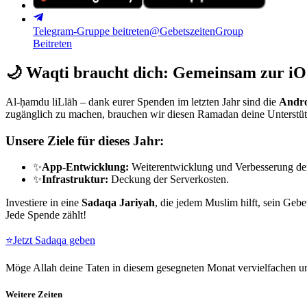
Telegram-Gruppe beitreten
@GebetszeitenGroup
Beitreten
🌙
Waqti braucht dich: Gemeinsam zur iO
Al-ḥamdu liLlāh – dank eurer Spenden im letzten Jahr sind die
Andro
zugänglich zu machen, brauchen wir diesen Ramadan deine Unterstü
Unsere Ziele für dieses Jahr:
✨
App-Entwicklung:
Weiterentwicklung und Verbesserung de
✨
Infrastruktur:
Deckung der Serverkosten.
Investiere in eine
Sadaqa Jariyah
, die jedem Muslim hilft, sein Gebe
Jede Spende zählt!
⭐
Jetzt Sadaqa geben
Möge Allah deine Taten in diesem gesegneten Monat vervielfachen un
Weitere Zeiten