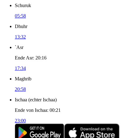
Schuruk
05:58
Dhuhr
13:32
`Asr
Ende Asr
:
20:16
17:34
Maghrib
20:58
Ischaa
(
echter Ischaa
)
Ende von Ischaa
:
00:21
23:00