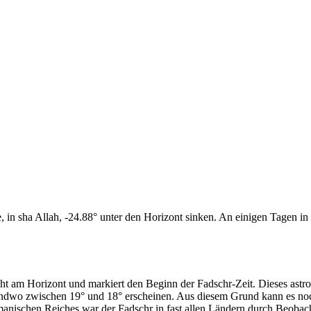
n sha Allah, -24.88° unter den Horizont sinken. An einigen Tagen in d
cht am Horizont und markiert den Beginn der Fadschr-Zeit. Dieses as
endwo zwischen 19° und 18° erscheinen. Aus diesem Grund kann es noch 
anischen Reiches war der Fadschr in fast allen Ländern durch Beobac