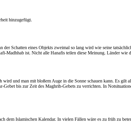
heit hinzugefügt.
der Schatten eines Objekts zweimal so lang wird wie seine tatsächlic
nafi-Madhhab ist. Nicht alle Hanafis teilen diese Meinung. Länder wie
ich wird und man mit bloßem Auge in die Sonne schauen kann. Es gilt a
Asr-Gebet bis zur Zeit des Maghrib-Gebets zu verrichten. In Notsituatio
 dem Islamischen Kalendar. In vielen Fällen wäre es zu früh zu beten