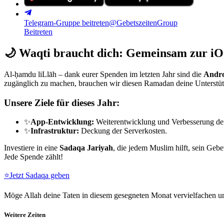
Telegram-Gruppe beitreten
@GebetszeitenGroup
Beitreten
🌙
Waqti braucht dich: Gemeinsam zur iO
Al-ḥamdu liLlāh – dank eurer Spenden im letzten Jahr sind die
Andro
zugänglich zu machen, brauchen wir diesen Ramadan deine Unterstü
Unsere Ziele für dieses Jahr:
✨
App-Entwicklung:
Weiterentwicklung und Verbesserung de
✨
Infrastruktur:
Deckung der Serverkosten.
Investiere in eine
Sadaqa Jariyah
, die jedem Muslim hilft, sein Gebe
Jede Spende zählt!
⭐
Jetzt Sadaqa geben
Möge Allah deine Taten in diesem gesegneten Monat vervielfachen un
Weitere Zeiten