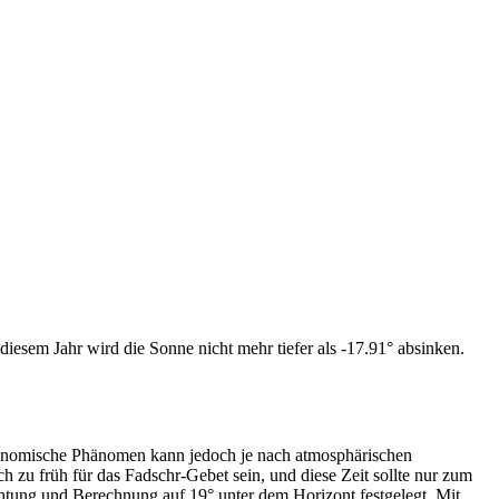
iesem Jahr wird die Sonne nicht mehr tiefer als -17.91° absinken.
tronomische Phänomen kann jedoch je nach atmosphärischen
zu früh für das Fadschr-Gebet sein, und diese Zeit sollte nur zum
htung und Berechnung auf 19° unter dem Horizont festgelegt. Mit