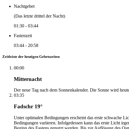
Nachtgebet
(Das letzte drittel der Nacht)
01:30
-
03:44
Fastenzeit
03:44
-
20:58
Zeitleiste der heutigen Gebetszeiten
00:00
Mitternacht
Der neue Tag nach dem Sonnenkalender. Die Sonne wird heute, i
03:35
Fadschr 19°
Unter optimalen Bedingungen erscheint das erste schwache Li
Bedingungen variieren. Infolgedessen kann das erste Licht irg
Beginn des Fastens genutzt werden. Bis zur Auflösung des Osm