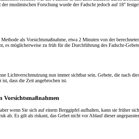
t der muslimischen Forschung wurde der Fadschr jedoch auf 18° festge
 Methode als Vorsichtsmaßnahme, etwa 2 Minuten von der berechneten Fa
t, es möglicherweise zu früh für die Durchführung des Fadschr-Gebets 
e Lichtverschmutzung nun immer sichtbar sein. Gebete, die nach dieser 
ist, dass die Zeit angebrochen ist.
on Vorsichtsmaßnahmen
 aber wenn Sie sich auf einem Berggipfel aufhalten, kann sie früher sic
k ab. Es gilt als riskant, das Gebet nicht vor Ablauf dieser angepasste