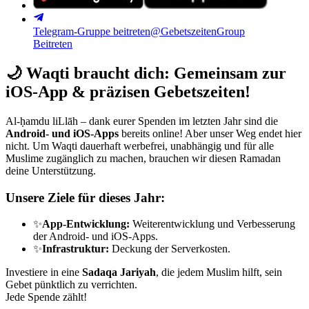
Telegram-Gruppe beitreten
@GebetszeitenGroup
Beitreten
🌙
Waqti braucht dich: Gemeinsam zur
iOS-App & präzisen Gebetszeiten!
Al-ḥamdu liLlāh – dank eurer Spenden im letzten Jahr sind die
Android- und iOS-Apps
bereits online! Aber unser Weg endet hier
nicht. Um Waqti dauerhaft werbefrei, unabhängig und für alle
Muslime zugänglich zu machen, brauchen wir diesen Ramadan
deine Unterstützung.
Unsere Ziele für dieses Jahr:
✨
App-Entwicklung:
Weiterentwicklung und Verbesserung
der Android- und iOS-Apps.
✨
Infrastruktur:
Deckung der Serverkosten.
Investiere in eine
Sadaqa Jariyah
, die jedem Muslim hilft, sein
Gebet pünktlich zu verrichten.
Jede Spende zählt!