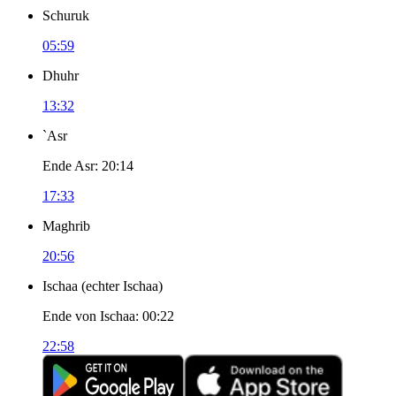
Schuruk
05:59
Dhuhr
13:32
`Asr
Ende Asr
:
20:14
17:33
Maghrib
20:56
Ischaa
(
echter Ischaa
)
Ende von Ischaa
:
00:22
22:58