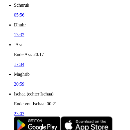
Schuruk
05:56
Dhuhr
13:32
`Asr
Ende Asr
:
20:17
17:34
Maghrib
20:59
Ischaa
(
echter Ischaa
)
Ende von Ischaa
:
00:21
23:03