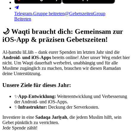
Telegram-Gruppe beitreten
@GebetszeitenGroup
Beitreten
🌙
Waqti braucht dich: Gemeinsam zur
iOS-App & präzisen Gebetszeiten!
Al-ḥamdu liLlāh – dank eurer Spenden im letzten Jahr sind die
Android- und iOS-Apps
bereits online! Aber unser Weg endet hier
nicht. Um Waqti dauerhaft werbefrei, unabhängig und für alle
Muslime zugänglich zu machen, brauchen wir diesen Ramadan
deine Unterstützung.
Unsere Ziele für dieses Jahr:
✨
App-Entwicklung:
Weiterentwicklung und Verbesserung
der Android- und iOS-Apps.
✨
Infrastruktur:
Deckung der Serverkosten.
Investiere in eine
Sadaqa Jariyah
, die jedem Muslim hilft, sein
Gebet pünktlich zu verrichten.
Jede Spende zählt!