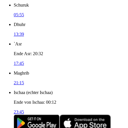
Schuruk
05:55
Dhuhr
13:39
`Asr
Ende Asr
:
20:32
17:45
Maghrib
21:15
Ischaa
(
echter Ischaa
)
Ende von Ischaa
:
00:12
23:45