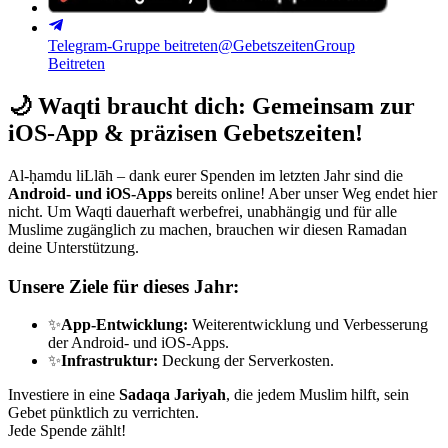
Telegram-Gruppe beitreten
@GebetszeitenGroup
Beitreten
🌙
Waqti braucht dich: Gemeinsam zur
iOS-App & präzisen Gebetszeiten!
Al-ḥamdu liLlāh – dank eurer Spenden im letzten Jahr sind die
Android- und iOS-Apps
bereits online! Aber unser Weg endet hier
nicht. Um Waqti dauerhaft werbefrei, unabhängig und für alle
Muslime zugänglich zu machen, brauchen wir diesen Ramadan
deine Unterstützung.
Unsere Ziele für dieses Jahr:
✨
App-Entwicklung:
Weiterentwicklung und Verbesserung
der Android- und iOS-Apps.
✨
Infrastruktur:
Deckung der Serverkosten.
Investiere in eine
Sadaqa Jariyah
, die jedem Muslim hilft, sein
Gebet pünktlich zu verrichten.
Jede Spende zählt!