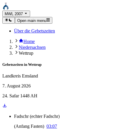
MWL 2007
Open main menu
Über die Gebetszeiten
Home
Niedersachsen
Wettrup
Gebetszeiten in
Wettrup
Landkreis Emsland
7. August 2026
24. Safar 1448 AH
Fadschr
(
echter Fadschr
)
(
Anfang Fasten
)
03:07