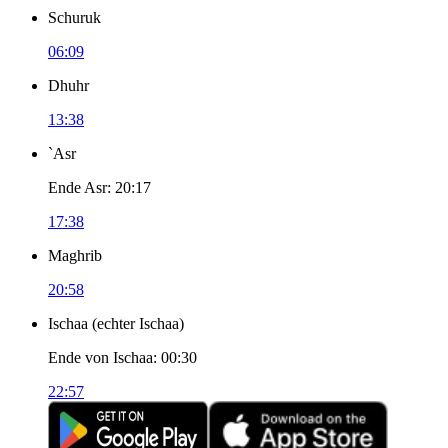
Schuruk
06:09
Dhuhr
13:38
`Asr
Ende Asr
:
20:17
17:38
Maghrib
20:58
Ischaa
(
echter Ischaa
)
Ende von Ischaa
:
00:30
22:57