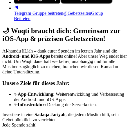
Telegram-Gruppe beitreten
@GebetszeitenGroup
Beitreten
🌙
Waqti braucht dich: Gemeinsam zur
iOS-App & präzisen Gebetszeiten!
Al-ḥamdu liLlāh – dank eurer Spenden im letzten Jahr sind die
Android- und iOS-Apps
bereits online! Aber unser Weg endet hier
nicht. Um Waqti dauerhaft werbefrei, unabhängig und für alle
Muslime zugänglich zu machen, brauchen wir diesen Ramadan
deine Unterstützung.
Unsere Ziele für dieses Jahr:
✨
App-Entwicklung:
Weiterentwicklung und Verbesserung
der Android- und iOS-Apps.
✨
Infrastruktur:
Deckung der Serverkosten.
Investiere in eine
Sadaqa Jariyah
, die jedem Muslim hilft, sein
Gebet pünktlich zu verrichten.
Jede Spende zählt!