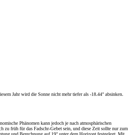
esem Jahr wird die Sonne nicht mehr tiefer als -18.44° absinken.
tronomische Phänomen kann jedoch je nach atmosphärischen
zu früh für das Fadschr-Gebet sein, und diese Zeit sollte nur zum
htung und Berechnung auf 19° unter dem Horizont festgelegt. Mit