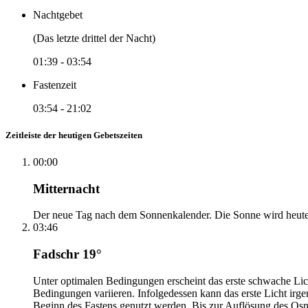
Nachtgebet
(Das letzte drittel der Nacht)
01:39
-
03:54
Fastenzeit
03:54
-
21:02
Zeitleiste der heutigen Gebetszeiten
00:00
Mitternacht
Der neue Tag nach dem Sonnenkalender. Die Sonne wird heute, i
03:46
Fadschr 19°
Unter optimalen Bedingungen erscheint das erste schwache Li
Bedingungen variieren. Infolgedessen kann das erste Licht irg
Beginn des Fastens genutzt werden. Bis zur Auflösung des Osm