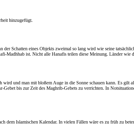
heit hinzugefügt.
der Schatten eines Objekts zweimal so lang wird wie seine tatsächlic
nafi-Madhhab ist. Nicht alle Hanafis teilen diese Meinung. Länder wie
ich wird und man mit bloßem Auge in die Sonne schauen kann. Es gilt a
Asr-Gebet bis zur Zeit des Maghrib-Gebets zu verrichten. In Notsituatio
 dem Islamischen Kalendar. In vielen Fällen wäre es zu früh zu beten