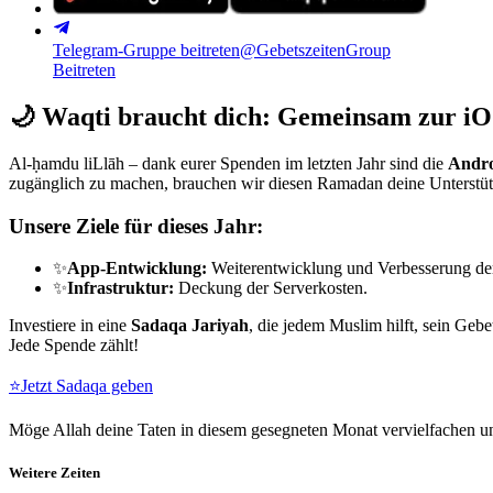
Telegram-Gruppe beitreten
@GebetszeitenGroup
Beitreten
🌙
Waqti braucht dich: Gemeinsam zur iO
Al-ḥamdu liLlāh – dank eurer Spenden im letzten Jahr sind die
Andro
zugänglich zu machen, brauchen wir diesen Ramadan deine Unterstü
Unsere Ziele für dieses Jahr:
✨
App-Entwicklung:
Weiterentwicklung und Verbesserung de
✨
Infrastruktur:
Deckung der Serverkosten.
Investiere in eine
Sadaqa Jariyah
, die jedem Muslim hilft, sein Gebe
Jede Spende zählt!
⭐
Jetzt Sadaqa geben
Möge Allah deine Taten in diesem gesegneten Monat vervielfachen un
Weitere Zeiten