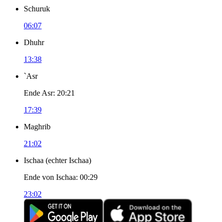
Schuruk
06:07
Dhuhr
13:38
`Asr
Ende Asr
:
20:21
17:39
Maghrib
21:02
Ischaa
(
echter Ischaa
)
Ende von Ischaa
:
00:29
23:02