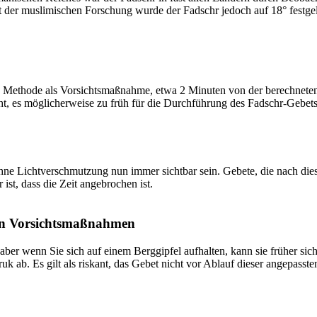
t der muslimischen Forschung wurde der Fadschr jedoch auf 18° festge
 Methode als Vorsichtsmaßnahme, etwa 2 Minuten von der berechneten Fa
t, es möglicherweise zu früh für die Durchführung des Fadschr-Gebets 
e Lichtverschmutzung nun immer sichtbar sein. Gebete, die nach dieser 
ist, dass die Zeit angebrochen ist.
on Vorsichtsmaßnahmen
 aber wenn Sie sich auf einem Berggipfel aufhalten, kann sie früher sic
k ab. Es gilt als riskant, das Gebet nicht vor Ablauf dieser angepasste