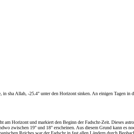
n sha Allah, -25.4° unter den Horizont sinken. An einigen Tagen in di
cht am Horizont und markiert den Beginn der Fadschr-Zeit. Dieses as
endwo zwischen 19° und 18° erscheinen. Aus diesem Grund kann es noch 
anischen Reiches war der Fadschr in fast allen Ländern durch Beobac