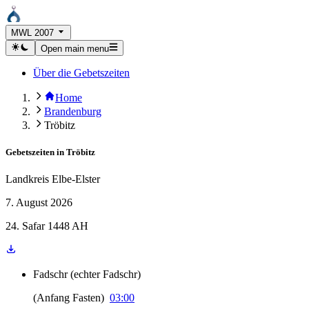
MWL 2007
Open main menu
Über die Gebetszeiten
Home
Brandenburg
Tröbitz
Gebetszeiten in
Tröbitz
Landkreis Elbe-Elster
7. August 2026
24. Safar 1448 AH
Fadschr
(
echter Fadschr
)
(
Anfang Fasten
)
03:00