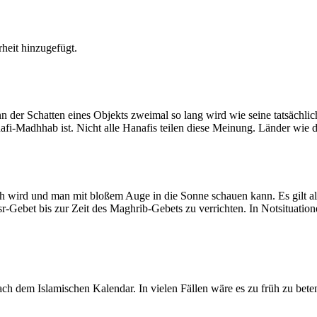
heit hinzugefügt.
der Schatten eines Objekts zweimal so lang wird wie seine tatsächlic
nafi-Madhhab ist. Nicht alle Hanafis teilen diese Meinung. Länder wie
ich wird und man mit bloßem Auge in die Sonne schauen kann. Es gilt a
Asr-Gebet bis zur Zeit des Maghrib-Gebets zu verrichten. In Notsituatio
 dem Islamischen Kalendar. In vielen Fällen wäre es zu früh zu beten