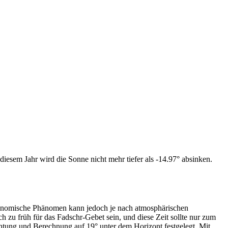
iesem Jahr wird die Sonne nicht mehr tiefer als -14.97° absinken.
tronomische Phänomen kann jedoch je nach atmosphärischen
zu früh für das Fadschr-Gebet sein, und diese Zeit sollte nur zum
htung und Berechnung auf 19° unter dem Horizont festgelegt. Mit