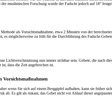
t der muslimischen Forschung wurde der Fadschr jedoch auf 18° festge
 Methode als Vorsichtsmaßnahme, etwa 2 Minuten von der berechneten Fa
t, es möglicherweise zu früh für die Durchführung des Fadschr-Gebets 
e Lichtverschmutzung nun immer sichtbar sein. Gebete, die nach dieser 
ist, dass die Zeit angebrochen ist.
on Vorsichtsmaßnahmen
 aber wenn Sie sich auf einem Berggipfel aufhalten, kann sie früher sic
k ab. Es gilt als riskant, das Gebet nicht vor Ablauf dieser angepasste