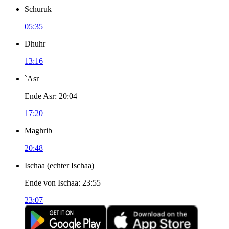
Schuruk
05:35
Dhuhr
13:16
`Asr
Ende Asr
:
20:04
17:20
Maghrib
20:48
Ischaa
(
echter Ischaa
)
Ende von Ischaa
:
23:55
23:07