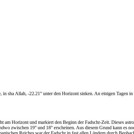
n sha Allah, -22.21° unter den Horizont sinken. An einigen Tagen in d
cht am Horizont und markiert den Beginn der Fadschr-Zeit. Dieses as
endwo zwischen 19° und 18° erscheinen. Aus diesem Grund kann es noch 
anischen Reiches war der Fadschr in fast allen Ländern durch Beobac