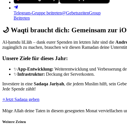
Telegram-Gruppe beitreten
@GebetszeitenGroup
Beitreten
🌙
Waqti braucht dich: Gemeinsam zur iO
Al-ḥamdu liLlāh – dank eurer Spenden im letzten Jahr sind die
Andro
zugänglich zu machen, brauchen wir diesen Ramadan deine Unterstü
Unsere Ziele für dieses Jahr:
✨
App-Entwicklung:
Weiterentwicklung und Verbesserung de
✨
Infrastruktur:
Deckung der Serverkosten.
Investiere in eine
Sadaqa Jariyah
, die jedem Muslim hilft, sein Gebe
Jede Spende zählt!
⭐
Jetzt Sadaqa geben
Möge Allah deine Taten in diesem gesegneten Monat vervielfachen un
Weitere Zeiten