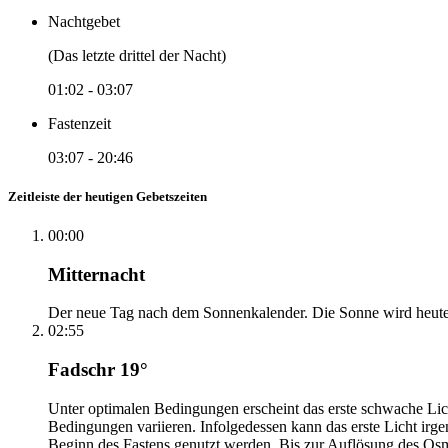
Nachtgebet
(Das letzte drittel der Nacht)
01:02
-
03:07
Fastenzeit
03:07
-
20:46
Zeitleiste der heutigen Gebetszeiten
00:00
Mitternacht
Der neue Tag nach dem Sonnenkalender. Die Sonne wird heute, i
02:55
Fadschr 19°
Unter optimalen Bedingungen erscheint das erste schwache Li
Bedingungen variieren. Infolgedessen kann das erste Licht irg
Beginn des Fastens genutzt werden. Bis zur Auflösung des Osm