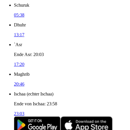
Schuruk
05:38
Dhuhr
13:17
`Asr
Ende Asr
:
20:03
17:20
Maghrib
20:46
Ischaa
(
echter Ischaa
)
Ende von Ischaa
:
23:58
23:03