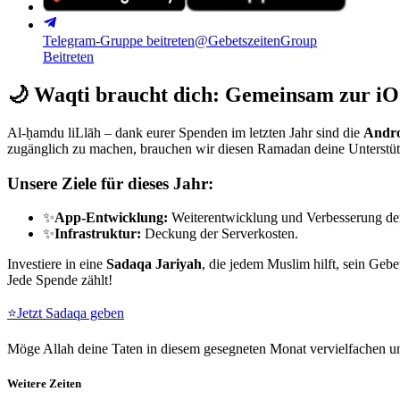
Telegram-Gruppe beitreten
@GebetszeitenGroup
Beitreten
🌙
Waqti braucht dich: Gemeinsam zur iO
Al-ḥamdu liLlāh – dank eurer Spenden im letzten Jahr sind die
Andro
zugänglich zu machen, brauchen wir diesen Ramadan deine Unterstü
Unsere Ziele für dieses Jahr:
✨
App-Entwicklung:
Weiterentwicklung und Verbesserung de
✨
Infrastruktur:
Deckung der Serverkosten.
Investiere in eine
Sadaqa Jariyah
, die jedem Muslim hilft, sein Gebe
Jede Spende zählt!
⭐
Jetzt Sadaqa geben
Möge Allah deine Taten in diesem gesegneten Monat vervielfachen un
Weitere Zeiten