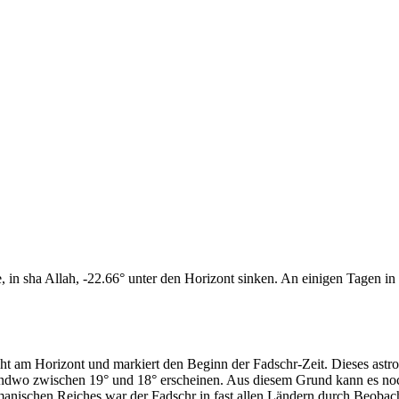
n sha Allah, -22.66° unter den Horizont sinken. An einigen Tagen in d
cht am Horizont und markiert den Beginn der Fadschr-Zeit. Dieses as
endwo zwischen 19° und 18° erscheinen. Aus diesem Grund kann es noch 
anischen Reiches war der Fadschr in fast allen Ländern durch Beobac