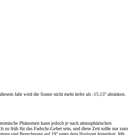
iesem Jahr wird die Sonne nicht mehr tiefer als -15.13° absinken.
tronomische Phänomen kann jedoch je nach atmosphärischen
zu früh für das Fadschr-Gebet sein, und diese Zeit sollte nur zum
htung und Berechnung auf 19° unter dem Horizont festgelegt. Mit