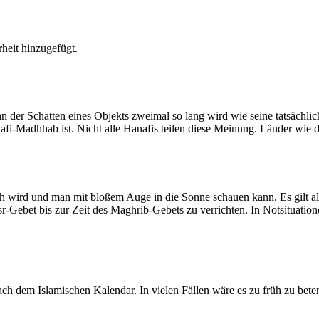
heit hinzugefügt.
der Schatten eines Objekts zweimal so lang wird wie seine tatsächlic
nafi-Madhhab ist. Nicht alle Hanafis teilen diese Meinung. Länder wie
ich wird und man mit bloßem Auge in die Sonne schauen kann. Es gilt a
Asr-Gebet bis zur Zeit des Maghrib-Gebets zu verrichten. In Notsituatio
 dem Islamischen Kalendar. In vielen Fällen wäre es zu früh zu beten