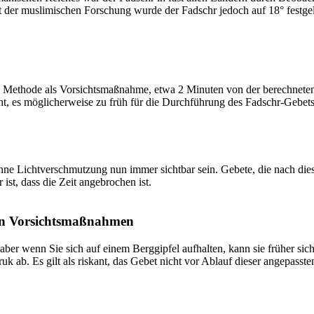
t der muslimischen Forschung wurde der Fadschr jedoch auf 18° festge
 Methode als Vorsichtsmaßnahme, etwa 2 Minuten von der berechneten Fa
t, es möglicherweise zu früh für die Durchführung des Fadschr-Gebets 
e Lichtverschmutzung nun immer sichtbar sein. Gebete, die nach dieser 
ist, dass die Zeit angebrochen ist.
on Vorsichtsmaßnahmen
 aber wenn Sie sich auf einem Berggipfel aufhalten, kann sie früher sic
k ab. Es gilt als riskant, das Gebet nicht vor Ablauf dieser angepasste