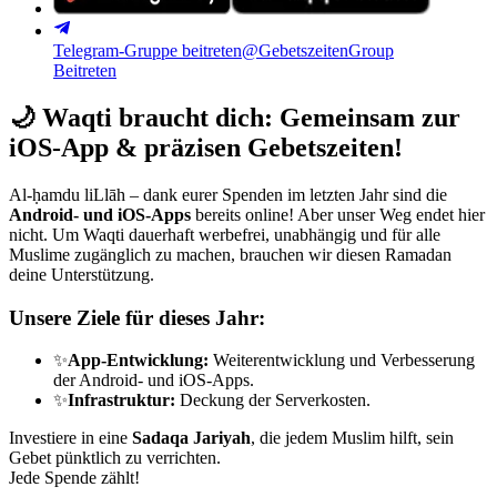
Telegram-Gruppe beitreten
@GebetszeitenGroup
Beitreten
🌙
Waqti braucht dich: Gemeinsam zur
iOS-App & präzisen Gebetszeiten!
Al-ḥamdu liLlāh – dank eurer Spenden im letzten Jahr sind die
Android- und iOS-Apps
bereits online! Aber unser Weg endet hier
nicht. Um Waqti dauerhaft werbefrei, unabhängig und für alle
Muslime zugänglich zu machen, brauchen wir diesen Ramadan
deine Unterstützung.
Unsere Ziele für dieses Jahr:
✨
App-Entwicklung:
Weiterentwicklung und Verbesserung
der Android- und iOS-Apps.
✨
Infrastruktur:
Deckung der Serverkosten.
Investiere in eine
Sadaqa Jariyah
, die jedem Muslim hilft, sein
Gebet pünktlich zu verrichten.
Jede Spende zählt!