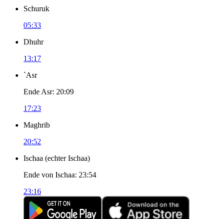
Schuruk
05:33
Dhuhr
13:17
`Asr
Ende Asr
:
20:09
17:23
Maghrib
20:52
Ischaa
(
echter Ischaa
)
Ende von Ischaa
:
23:54
23:16