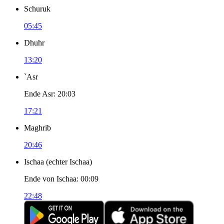
Schuruk
05:45
Dhuhr
13:20
`Asr
Ende Asr
:
20:03
17:21
Maghrib
20:46
Ischaa
(
echter Ischaa
)
Ende von Ischaa
:
00:09
22:48