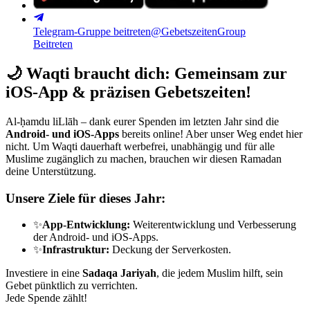
Telegram-Gruppe beitreten
@GebetszeitenGroup
Beitreten
🌙
Waqti braucht dich: Gemeinsam zur
iOS-App & präzisen Gebetszeiten!
Al-ḥamdu liLlāh – dank eurer Spenden im letzten Jahr sind die
Android- und iOS-Apps
bereits online! Aber unser Weg endet hier
nicht. Um Waqti dauerhaft werbefrei, unabhängig und für alle
Muslime zugänglich zu machen, brauchen wir diesen Ramadan
deine Unterstützung.
Unsere Ziele für dieses Jahr:
✨
App-Entwicklung:
Weiterentwicklung und Verbesserung
der Android- und iOS-Apps.
✨
Infrastruktur:
Deckung der Serverkosten.
Investiere in eine
Sadaqa Jariyah
, die jedem Muslim hilft, sein
Gebet pünktlich zu verrichten.
Jede Spende zählt!