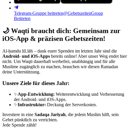
Telegram-Gruppe beitreten
@GebetszeitenGroup
Beitreten
🌙
Waqti braucht dich: Gemeinsam zur
iOS-App & präzisen Gebetszeiten!
Al-ḥamdu liLlāh – dank eurer Spenden im letzten Jahr sind die
Android- und iOS-Apps
bereits online! Aber unser Weg endet hier
nicht. Um Waqti dauerhaft werbefrei, unabhängig und für alle
Muslime zugänglich zu machen, brauchen wir diesen Ramadan
deine Unterstützung.
Unsere Ziele für dieses Jahr:
✨
App-Entwicklung:
Weiterentwicklung und Verbesserung
der Android- und iOS-Apps.
✨
Infrastruktur:
Deckung der Serverkosten.
Investiere in eine
Sadaqa Jariyah
, die jedem Muslim hilft, sein
Gebet pünktlich zu verrichten.
Jede Spende zählt!