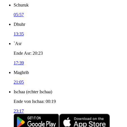
Schuruk
05:57
Dhuhr
13:35
`Asr
Ende Asr
:
20:23
17:39
Maghrib
21:05
Ischaa
(
echter Ischaa
)
Ende von Ischaa
:
00:19
23:17