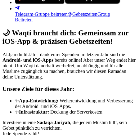
Telegram-Gruppe beitreten
@GebetszeitenGroup
Beitreten
🌙
Waqti braucht dich: Gemeinsam zur
iOS-App & präzisen Gebetszeiten!
Al-ḥamdu liLlāh – dank eurer Spenden im letzten Jahr sind die
Android- und iOS-Apps
bereits online! Aber unser Weg endet hier
nicht. Um Waqti dauerhaft werbefrei, unabhängig und für alle
Muslime zugänglich zu machen, brauchen wir diesen Ramadan
deine Unterstützung.
Unsere Ziele für dieses Jahr:
✨
App-Entwicklung:
Weiterentwicklung und Verbesserung
der Android- und iOS-Apps.
✨
Infrastruktur:
Deckung der Serverkosten.
Investiere in eine
Sadaqa Jariyah
, die jedem Muslim hilft, sein
Gebet pünktlich zu verrichten.
Jede Spende zählt!