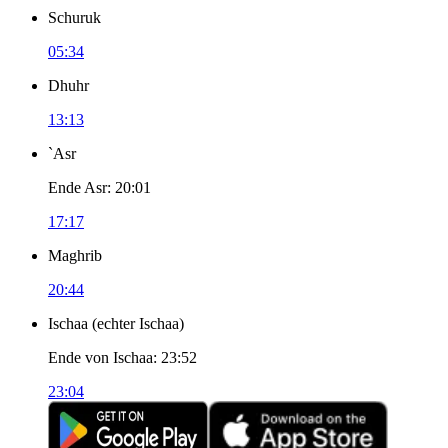
Schuruk
05:34
Dhuhr
13:13
`Asr
Ende Asr
:
20:01
17:17
Maghrib
20:44
Ischaa
(
echter Ischaa
)
Ende von Ischaa
:
23:52
23:04