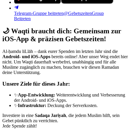
Telegram-Gruppe beitreten
@GebetszeitenGroup
Beitreten
🌙
Waqti braucht dich: Gemeinsam zur
iOS-App & präzisen Gebetszeiten!
Al-ḥamdu liLlāh – dank eurer Spenden im letzten Jahr sind die
Android- und iOS-Apps
bereits online! Aber unser Weg endet hier
nicht. Um Waqti dauerhaft werbefrei, unabhängig und für alle
Muslime zugänglich zu machen, brauchen wir diesen Ramadan
deine Unterstützung.
Unsere Ziele für dieses Jahr:
✨
App-Entwicklung:
Weiterentwicklung und Verbesserung
der Android- und iOS-Apps.
✨
Infrastruktur:
Deckung der Serverkosten.
Investiere in eine
Sadaqa Jariyah
, die jedem Muslim hilft, sein
Gebet pünktlich zu verrichten.
Jede Spende zählt!