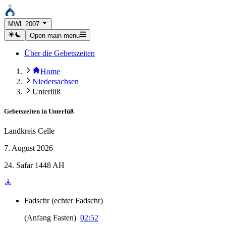
MWL 2007
Open main menu
Über die Gebetszeiten
Home
Niedersachsen
Unterlüß
Gebetszeiten in
Unterlüß
Landkreis Celle
7. August 2026
24. Safar 1448 AH
Fadschr
(
echter Fadschr
)
(
Anfang Fasten
)
02:52