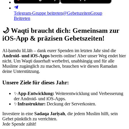
Telegram-Gruppe beitreten
@GebetszeitenGroup
Beitreten
🌙
Waqti braucht dich: Gemeinsam zur
iOS-App & präzisen Gebetszeiten!
Al-ḥamdu liLlāh – dank eurer Spenden im letzten Jahr sind die
Android- und iOS-Apps
bereits online! Aber unser Weg endet hier
nicht. Um Waqti dauerhaft werbefrei, unabhängig und für alle
Muslime zugänglich zu machen, brauchen wir diesen Ramadan
deine Unterstützung.
Unsere Ziele für dieses Jahr:
✨
App-Entwicklung:
Weiterentwicklung und Verbesserung
der Android- und iOS-Apps.
✨
Infrastruktur:
Deckung der Serverkosten.
Investiere in eine
Sadaqa Jariyah
, die jedem Muslim hilft, sein
Gebet pünktlich zu verrichten.
Jede Spende zählt!