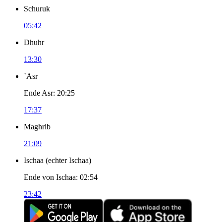
Schuruk
05:42
Dhuhr
13:30
`Asr
Ende Asr
:
20:25
17:37
Maghrib
21:09
Ischaa
(
echter Ischaa
)
Ende von Ischaa
:
02:54
23:42