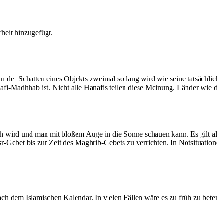
heit hinzugefügt.
der Schatten eines Objekts zweimal so lang wird wie seine tatsächlic
nafi-Madhhab ist. Nicht alle Hanafis teilen diese Meinung. Länder wie
ich wird und man mit bloßem Auge in die Sonne schauen kann. Es gilt a
Asr-Gebet bis zur Zeit des Maghrib-Gebets zu verrichten. In Notsituatio
 dem Islamischen Kalendar. In vielen Fällen wäre es zu früh zu beten