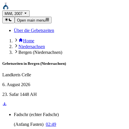
MWL 2007
Open main menu
Über die Gebetszeiten
Home
Niedersachsen
Bergen (Niedersachsen)
Gebetszeiten in
Bergen (Niedersachsen)
Landkreis Celle
6. August 2026
23. Safar 1448 AH
Fadschr
(
echter Fadschr
)
(
Anfang Fasten
)
02:49