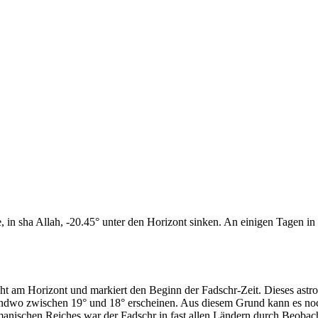
n sha Allah, -20.45° unter den Horizont sinken. An einigen Tagen in d
cht am Horizont und markiert den Beginn der Fadschr-Zeit. Dieses as
endwo zwischen 19° und 18° erscheinen. Aus diesem Grund kann es noch 
anischen Reiches war der Fadschr in fast allen Ländern durch Beobac