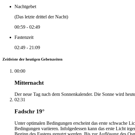
Nachtgebet
(Das letzte drittel der Nacht)
00:59
-
02:49
Fastenzeit
02:49
-
21:09
Zeitleiste der heutigen Gebetszeiten
00:00
Mitternacht
Der neue Tag nach dem Sonnenkalender. Die Sonne wird heute, i
02:31
Fadschr 19°
Unter optimalen Bedingungen erscheint das erste schwache Li
Bedingungen variieren. Infolgedessen kann das erste Licht irg
Beginn des Fastens genutzt werden. Bis zur Auflösung des Osm