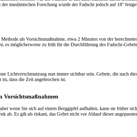
t der muslimischen Forschung wurde der Fadschr jedoch auf 18° festge
 Methode als Vorsichtsmaßnahme, etwa 2 Minuten von der berechneten Fa
t, es möglicherweise zu früh für die Durchführung des Fadschr-Gebets 
e Lichtverschmutzung nun immer sichtbar sein. Gebete, die nach dieser 
ist, dass die Zeit angebrochen ist.
on Vorsichtsmaßnahmen
 aber wenn Sie sich auf einem Berggipfel aufhalten, kann sie früher sic
k ab. Es gilt als riskant, das Gebet nicht vor Ablauf dieser angepasste