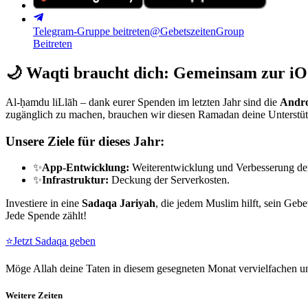
Telegram-Gruppe beitreten
@GebetszeitenGroup
Beitreten
🌙
Waqti braucht dich: Gemeinsam zur iO
Al-ḥamdu liLlāh – dank eurer Spenden im letzten Jahr sind die
Andro
zugänglich zu machen, brauchen wir diesen Ramadan deine Unterstü
Unsere Ziele für dieses Jahr:
✨
App-Entwicklung:
Weiterentwicklung und Verbesserung de
✨
Infrastruktur:
Deckung der Serverkosten.
Investiere in eine
Sadaqa Jariyah
, die jedem Muslim hilft, sein Gebe
Jede Spende zählt!
⭐
Jetzt Sadaqa geben
Möge Allah deine Taten in diesem gesegneten Monat vervielfachen un
Weitere Zeiten