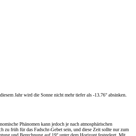
iesem Jahr wird die Sonne nicht mehr tiefer als -13.76° absinken.
tronomische Phänomen kann jedoch je nach atmosphärischen
zu früh für das Fadschr-Gebet sein, und diese Zeit sollte nur zum
htung und Berechnung auf 19° unter dem Horizont festgelegt. Mit