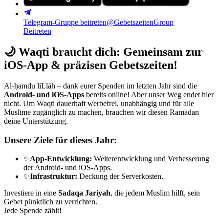
Telegram-Gruppe beitreten
@GebetszeitenGroup
Beitreten
🌙
Waqti braucht dich: Gemeinsam zur
iOS-App & präzisen Gebetszeiten!
Al-ḥamdu liLlāh – dank eurer Spenden im letzten Jahr sind die
Android- und iOS-Apps
bereits online! Aber unser Weg endet hier
nicht. Um Waqti dauerhaft werbefrei, unabhängig und für alle
Muslime zugänglich zu machen, brauchen wir diesen Ramadan
deine Unterstützung.
Unsere Ziele für dieses Jahr:
✨
App-Entwicklung:
Weiterentwicklung und Verbesserung
der Android- und iOS-Apps.
✨
Infrastruktur:
Deckung der Serverkosten.
Investiere in eine
Sadaqa Jariyah
, die jedem Muslim hilft, sein
Gebet pünktlich zu verrichten.
Jede Spende zählt!