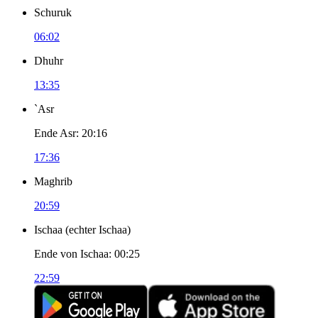
Schuruk
06:02
Dhuhr
13:35
`Asr
Ende Asr
:
20:16
17:36
Maghrib
20:59
Ischaa
(
echter Ischaa
)
Ende von Ischaa
:
00:25
22:59