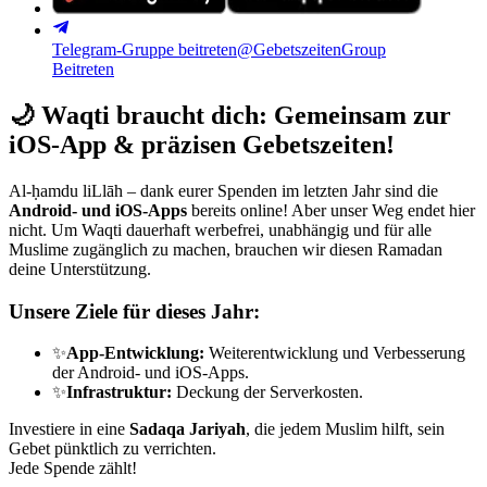
Telegram-Gruppe beitreten
@GebetszeitenGroup
Beitreten
🌙
Waqti braucht dich: Gemeinsam zur
iOS-App & präzisen Gebetszeiten!
Al-ḥamdu liLlāh – dank eurer Spenden im letzten Jahr sind die
Android- und iOS-Apps
bereits online! Aber unser Weg endet hier
nicht. Um Waqti dauerhaft werbefrei, unabhängig und für alle
Muslime zugänglich zu machen, brauchen wir diesen Ramadan
deine Unterstützung.
Unsere Ziele für dieses Jahr:
✨
App-Entwicklung:
Weiterentwicklung und Verbesserung
der Android- und iOS-Apps.
✨
Infrastruktur:
Deckung der Serverkosten.
Investiere in eine
Sadaqa Jariyah
, die jedem Muslim hilft, sein
Gebet pünktlich zu verrichten.
Jede Spende zählt!