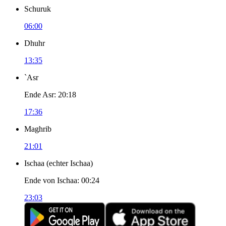
Schuruk
06:00
Dhuhr
13:35
`Asr
Ende Asr
:
20:18
17:36
Maghrib
21:01
Ischaa
(
echter Ischaa
)
Ende von Ischaa
:
00:24
23:03