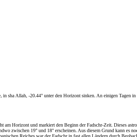
n sha Allah, -20.44° unter den Horizont sinken. An einigen Tagen in d
cht am Horizont und markiert den Beginn der Fadschr-Zeit. Dieses as
endwo zwischen 19° und 18° erscheinen. Aus diesem Grund kann es noch 
anischen Reiches war der Fadschr in fast allen Ländern durch Beobac