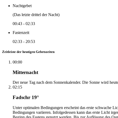
Nachtgebet
(Das letzte drittel der Nacht)
00:43
-
02:33
Fastenzeit
02:33
-
20:53
Zeitleiste der heutigen Gebetszeiten
00:00
Mitternacht
Der neue Tag nach dem Sonnenkalender. Die Sonne wird heute, i
02:15
Fadschr 19°
Unter optimalen Bedingungen erscheint das erste schwache Li
Bedingungen variieren. Infolgedessen kann das erste Licht irg
Beginn des Fastens genutzt werden. Bis zur Auflösung des Osm