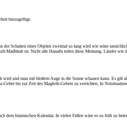
heit hinzugefügt.
der Schatten eines Objekts zweimal so lang wird wie seine tatsächlic
nafi-Madhhab ist. Nicht alle Hanafis teilen diese Meinung. Länder wie
ich wird und man mit bloßem Auge in die Sonne schauen kann. Es gilt a
Asr-Gebet bis zur Zeit des Maghrib-Gebets zu verrichten. In Notsituatio
 dem Islamischen Kalendar. In vielen Fällen wäre es zu früh zu beten