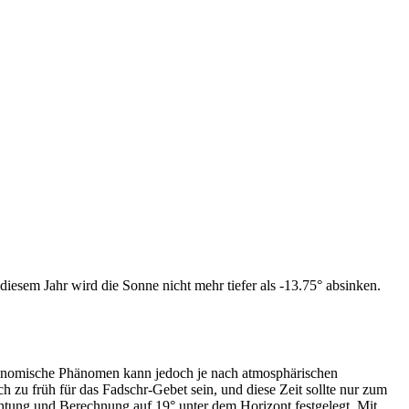
iesem Jahr wird die Sonne nicht mehr tiefer als -13.75° absinken.
tronomische Phänomen kann jedoch je nach atmosphärischen
zu früh für das Fadschr-Gebet sein, und diese Zeit sollte nur zum
htung und Berechnung auf 19° unter dem Horizont festgelegt. Mit