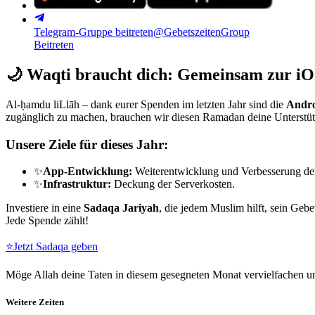
Telegram-Gruppe beitreten
@GebetszeitenGroup
Beitreten
🌙
Waqti braucht dich: Gemeinsam zur iO
Al-ḥamdu liLlāh – dank eurer Spenden im letzten Jahr sind die
Andro
zugänglich zu machen, brauchen wir diesen Ramadan deine Unterstü
Unsere Ziele für dieses Jahr:
✨
App-Entwicklung:
Weiterentwicklung und Verbesserung de
✨
Infrastruktur:
Deckung der Serverkosten.
Investiere in eine
Sadaqa Jariyah
, die jedem Muslim hilft, sein Gebe
Jede Spende zählt!
⭐
Jetzt Sadaqa geben
Möge Allah deine Taten in diesem gesegneten Monat vervielfachen un
Weitere Zeiten