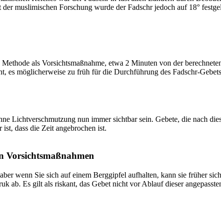
t der muslimischen Forschung wurde der Fadschr jedoch auf 18° festge
 Methode als Vorsichtsmaßnahme, etwa 2 Minuten von der berechneten Fa
t, es möglicherweise zu früh für die Durchführung des Fadschr-Gebets 
e Lichtverschmutzung nun immer sichtbar sein. Gebete, die nach dieser 
ist, dass die Zeit angebrochen ist.
on Vorsichtsmaßnahmen
 aber wenn Sie sich auf einem Berggipfel aufhalten, kann sie früher sic
k ab. Es gilt als riskant, das Gebet nicht vor Ablauf dieser angepasste