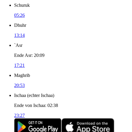
Schuruk
05:26
Dhuhr
13:14
`Asr
Ende Asr
:
20:09
17:21
Maghrib
20:53
Ischaa
(
echter Ischaa
)
Ende von Ischaa
:
02:38
23:27