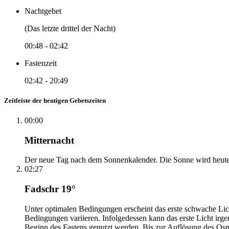
Nachtgebet
(Das letzte drittel der Nacht)
00:48
-
02:42
Fastenzeit
02:42
-
20:49
Zeitleiste der heutigen Gebetszeiten
00:00
Mitternacht
Der neue Tag nach dem Sonnenkalender. Die Sonne wird heute, i
02:27
Fadschr 19°
Unter optimalen Bedingungen erscheint das erste schwache Li
Bedingungen variieren. Infolgedessen kann das erste Licht irg
Beginn des Fastens genutzt werden. Bis zur Auflösung des Osm