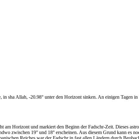
n sha Allah, -20.98° unter den Horizont sinken. An einigen Tagen in d
cht am Horizont und markiert den Beginn der Fadschr-Zeit. Dieses as
endwo zwischen 19° und 18° erscheinen. Aus diesem Grund kann es noch 
anischen Reiches war der Fadschr in fast allen Ländern durch Beobac