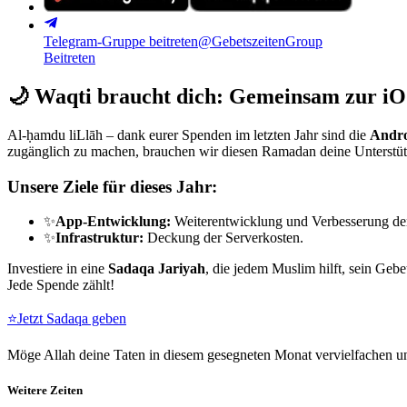
Telegram-Gruppe beitreten
@GebetszeitenGroup
Beitreten
🌙
Waqti braucht dich: Gemeinsam zur iO
Al-ḥamdu liLlāh – dank eurer Spenden im letzten Jahr sind die
Andro
zugänglich zu machen, brauchen wir diesen Ramadan deine Unterstü
Unsere Ziele für dieses Jahr:
✨
App-Entwicklung:
Weiterentwicklung und Verbesserung de
✨
Infrastruktur:
Deckung der Serverkosten.
Investiere in eine
Sadaqa Jariyah
, die jedem Muslim hilft, sein Gebe
Jede Spende zählt!
⭐
Jetzt Sadaqa geben
Möge Allah deine Taten in diesem gesegneten Monat vervielfachen un
Weitere Zeiten