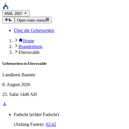
MWL 2007
Open main menu
Über die Gebetszeiten
Home
Brandenburg
Eberswalde
Gebetszeiten in
Eberswalde
Landkreis Barnim
8. August 2026
25. Safar 1448 AH
Fadschr
(
echter Fadschr
)
(
Anfang Fasten
)
02:42