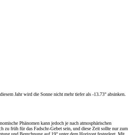
iesem Jahr wird die Sonne nicht mehr tiefer als -13.73° absinken.
tronomische Phänomen kann jedoch je nach atmosphärischen
zu früh für das Fadschr-Gebet sein, und diese Zeit sollte nur zum
htung und Berechnung auf 19° unter dem Horizont festgelegt. Mit