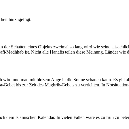
heit hinzugefügt.
der Schatten eines Objekts zweimal so lang wird wie seine tatsächlic
nafi-Madhhab ist. Nicht alle Hanafis teilen diese Meinung. Länder wie
ich wird und man mit bloßem Auge in die Sonne schauen kann. Es gilt a
Asr-Gebet bis zur Zeit des Maghrib-Gebets zu verrichten. In Notsituatio
 dem Islamischen Kalendar. In vielen Fällen wäre es zu früh zu beten