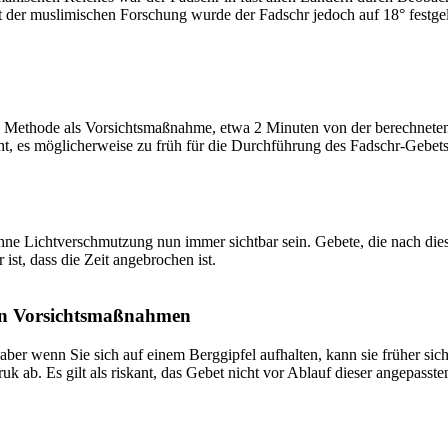
t der muslimischen Forschung wurde der Fadschr jedoch auf 18° festge
 Methode als Vorsichtsmaßnahme, etwa 2 Minuten von der berechneten Fa
t, es möglicherweise zu früh für die Durchführung des Fadschr-Gebets 
e Lichtverschmutzung nun immer sichtbar sein. Gebete, die nach dieser 
ist, dass die Zeit angebrochen ist.
on Vorsichtsmaßnahmen
 aber wenn Sie sich auf einem Berggipfel aufhalten, kann sie früher sic
k ab. Es gilt als riskant, das Gebet nicht vor Ablauf dieser angepasste