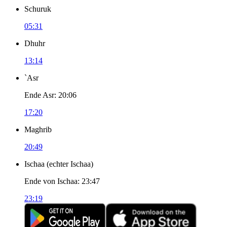
Schuruk
05:31
Dhuhr
13:14
`Asr
Ende Asr
:
20:06
17:20
Maghrib
20:49
Ischaa
(
echter Ischaa
)
Ende von Ischaa
:
23:47
23:19