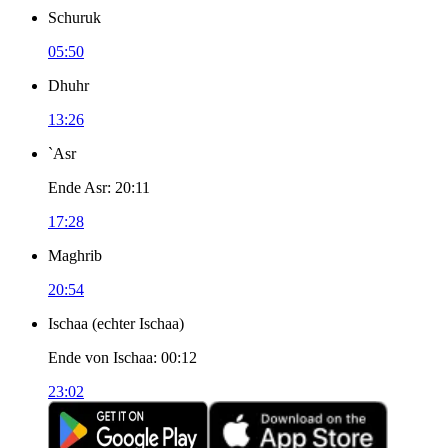
Schuruk
05:50
Dhuhr
13:26
`Asr
Ende Asr
:
20:11
17:28
Maghrib
20:54
Ischaa
(
echter Ischaa
)
Ende von Ischaa
:
00:12
23:02