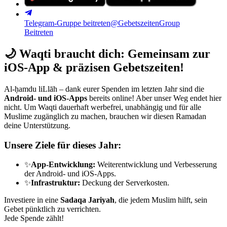
Telegram-Gruppe beitreten
@GebetszeitenGroup
Beitreten
🌙
Waqti braucht dich: Gemeinsam zur
iOS-App & präzisen Gebetszeiten!
Al-ḥamdu liLlāh – dank eurer Spenden im letzten Jahr sind die
Android- und iOS-Apps
bereits online! Aber unser Weg endet hier
nicht. Um Waqti dauerhaft werbefrei, unabhängig und für alle
Muslime zugänglich zu machen, brauchen wir diesen Ramadan
deine Unterstützung.
Unsere Ziele für dieses Jahr:
✨
App-Entwicklung:
Weiterentwicklung und Verbesserung
der Android- und iOS-Apps.
✨
Infrastruktur:
Deckung der Serverkosten.
Investiere in eine
Sadaqa Jariyah
, die jedem Muslim hilft, sein
Gebet pünktlich zu verrichten.
Jede Spende zählt!